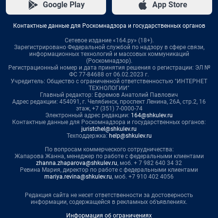
Google Play
App Store
Контактные данные для Роскомнадзора и государственных органов
Сетевое издание «164.ру» (18+).
Зарегистрировано Федеральной службой по надзору в сфере связи,
информационных технологий и массовых коммуникаций
(Роскомнадзор).
Регистрационный номер и дата принятия решения о регистрации: ЭЛ №
ФС 77-84688 от 06.02.2023 г.
Учредитель: Общество с ограниченной ответственностью "ИНТЕРНЕТ
ТЕХНОЛОГИИ"
Главный редактор: Ефремов Анатолий Павлович
Адрес редакции: 454091, г. Челябинск, проспект Ленина, 26А, стр.2, 16
этаж, +7 (351) 7-0000-74
Электронный адрес редакции:
164@shkulev.ru
Контактные данные для Роскомнадзора и государственных органов:
juristchel@shkulev.ru
Техподдержка:
help@shkulev.ru
По вопросам коммерческого сотрудничества:
Жапарова Жанна, менеджер по работе с федеральными клиентами
zhanna.zhaparova@shkulev.ru
, моб. + 7 982 640 34 32
Ревина Мария, директор по работе с федеральными клиентами
mariya.revina@shkulev.ru
, моб. +7 910 402 4056
Редакция сайта не несет ответственности за достоверность
информации, содержащейся в рекламных объявлениях.
Информация об ограничениях