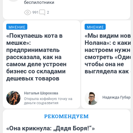
беспилотники
991
2
МНЕНИЕ
МНЕНИЕ
«Покупаешь кота в
«Мы видим нов
мешке»:
Нолана»: с каки
предприниматель
настроем нужн
рассказала, как на
смотреть «Одис
самом деле устроен
чтобы она не
бизнес со складами
выглядела как 
дешевых товаров
Наталья Шорохова
Надежда Губарь
Открыла кофейную точку на
деньги соцразвития
РЕКОМЕНДУЕМ
«Она крикнула: „Дядя Боря!“»