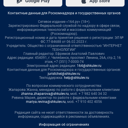
Google Play
App Store
Контактные данные для Роскомнадзора и государственных органов
Сетевое издание «164.ру» (18+).
Зарегистрировано Федеральной службой по надзору в сфере связи,
информационных технологий и массовых коммуникаций
(Роскомнадзор).
Регистрационный номер и дата принятия решения о регистрации: ЭЛ №
ФС 77-84688 от 06.02.2023 г.
Учредитель: Общество с ограниченной ответственностью "ИНТЕРНЕТ
ТЕХНОЛОГИИ"
Главный редактор: Ефремов Анатолий Павлович
Адрес редакции: 454091, г. Челябинск, проспект Ленина, 26А, стр.2, 16
этаж, +7 (351) 7-0000-74
Электронный адрес редакции:
164@shkulev.ru
Контактные данные для Роскомнадзора и государственных органов:
juristchel@shkulev.ru
Техподдержка:
help@shkulev.ru
По вопросам коммерческого сотрудничества:
Жапарова Жанна, менеджер по работе с федеральными клиентами
zhanna.zhaparova@shkulev.ru
, моб. + 7 982 640 34 32
Ревина Мария, директор по работе с федеральными клиентами
mariya.revina@shkulev.ru
, моб. +7 910 402 4056
Редакция сайта не несет ответственности за достоверность
информации, содержащейся в рекламных объявлениях.
Информация об ограничениях