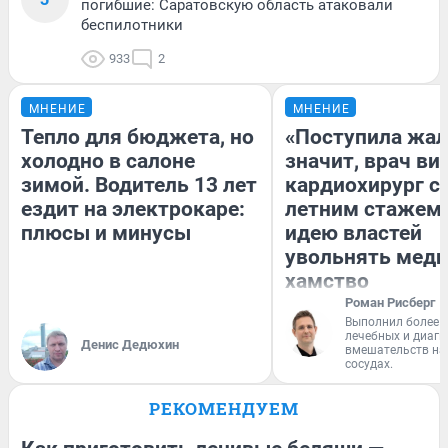
погибшие: Саратовскую область атаковали
беспилотники
933
2
МНЕНИЕ
МНЕНИЕ
Тепло для бюджета, но
«Поступила жал
холодно в салоне
значит, врач ви
зимой. Водитель 13 лет
кардиохирург с 
ездит на электрокаре:
летним стажем 
плюсы и минусы
идею властей
увольнять меди
хамство
Роман Рисберг
Выполнил более 
лечебных и диагн
Денис Дедюхин
вмешательств на 
сосудах.
РЕКОМЕНДУЕМ