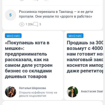
Россиянка переехала в Таиланд — и ее дети
5
пропали. Они уехали по «дороге в рабство»
1 206
5
МНЕНИЕ
МНЕНИЕ
«Покупаешь кота в
Продашь за 3000
мешке»:
возьмут с 4000.
предприниматель
нам готовит но
рассказала, как на
налоговый зако
самом деле устроен
коснется импор
бизнес со складами
даже репетитор
дешевых товаров
Наталья Шорохова
Анастасия Завг
Открыла кофейную точку на
деньги соцразвития