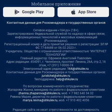
Мобильное приложение
Google Play
App Store
Контактные данные для Роскомнадзора и государственных органов
Сетевое издание «164.ру» (18+).
Зарегистрировано Федеральной службой по надзору в сфере связи,
информационных технологий и массовых коммуникаций
(Роскомнадзор).
Регистрационный номер и дата принятия решения о регистрации: ЭЛ №
ФС 77-84688 от 06.02.2023 г.
Учредитель: Общество с ограниченной ответственностью "ИНТЕРНЕТ
ТЕХНОЛОГИИ"
Главный редактор: Ефремов Анатолий Павлович
Адрес редакции: 454091, г. Челябинск, проспект Ленина, 26А, стр.2, 16
этаж, +7 (351) 7-0000-74
Электронный адрес редакции:
164@shkulev.ru
Контактные данные для Роскомнадзора и государственных органов:
juristchel@shkulev.ru
Техподдержка:
help@shkulev.ru
По вопросам коммерческого сотрудничества:
Жапарова Жанна, менеджер по работе с федеральными клиентами
zhanna.zhaparova@shkulev.ru
, моб. + 7 982 640 34 32
Ревина Мария, директор по работе с федеральными клиентами
mariya.revina@shkulev.ru
, моб. +7 910 402 4056
Редакция сайта не несет ответственности за достоверность