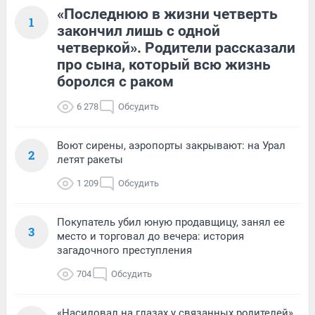
«Последнюю в жизни четверть
1
закончил лишь с одной
четверкой». Родители рассказали
про сына, который всю жизнь
боролся с раком
6 278
Обсудить
Воют сирены, аэропорты закрывают: на Урал
2
летят ракеты
1 209
Обсудить
Покупатель убил юную продавщицу, занял ее
3
место и торговал до вечера: история
загадочного преступления
704
Обсудить
«Насиловал на глазах у связанных родителей».