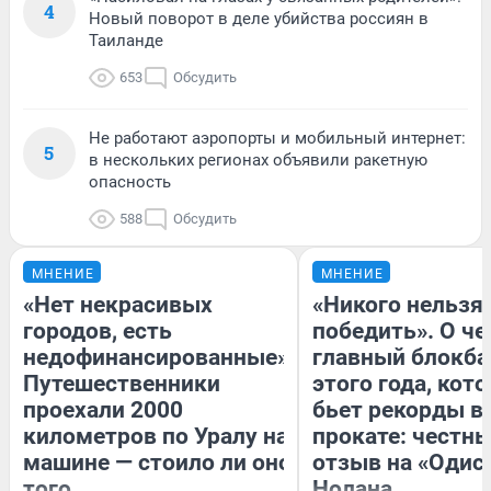
4
Новый поворот в деле убийства россиян в
Таиланде
653
Обсудить
Не работают аэропорты и мобильный интернет:
5
в нескольких регионах объявили ракетную
опасность
588
Обсудить
МНЕНИЕ
МНЕНИЕ
«Нет некрасивых
«Никого нельзя
городов, есть
победить». О ч
недофинансированные».
главный блокба
Путешественники
этого года, кот
проехали 2000
бьет рекорды в
километров по Уралу на
прокате: честн
машине — стоило ли оно
отзыв на «Одис
того
Нолана