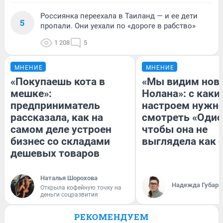
Россиянка переехала в Таиланд — и ее дети
5
пропали. Они уехали по «дороге в рабство»
1 208
5
МНЕНИЕ
МНЕНИЕ
«Покупаешь кота в
«Мы видим нов
мешке»:
Нолана»: с каки
предприниматель
настроем нужн
рассказала, как на
смотреть «Одис
самом деле устроен
чтобы она не
бизнес со складами
выглядела как 
дешевых товаров
Наталья Шорохова
Надежда Губарь
Открыла кофейную точку на
деньги соцразвития
РЕКОМЕНДУЕМ