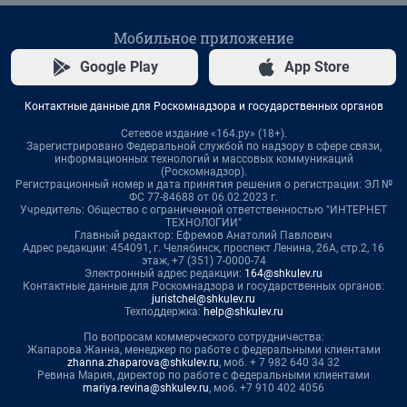
Мобильное приложение
Google Play
App Store
Контактные данные для Роскомнадзора и государственных органов
Сетевое издание «164.ру» (18+).
Зарегистрировано Федеральной службой по надзору в сфере связи,
информационных технологий и массовых коммуникаций
(Роскомнадзор).
Регистрационный номер и дата принятия решения о регистрации: ЭЛ №
ФС 77-84688 от 06.02.2023 г.
Учредитель: Общество с ограниченной ответственностью "ИНТЕРНЕТ
ТЕХНОЛОГИИ"
Главный редактор: Ефремов Анатолий Павлович
Адрес редакции: 454091, г. Челябинск, проспект Ленина, 26А, стр.2, 16
этаж, +7 (351) 7-0000-74
Электронный адрес редакции:
164@shkulev.ru
Контактные данные для Роскомнадзора и государственных органов:
juristchel@shkulev.ru
Техподдержка:
help@shkulev.ru
По вопросам коммерческого сотрудничества:
Жапарова Жанна, менеджер по работе с федеральными клиентами
zhanna.zhaparova@shkulev.ru
, моб. + 7 982 640 34 32
Ревина Мария, директор по работе с федеральными клиентами
mariya.revina@shkulev.ru
, моб. +7 910 402 4056