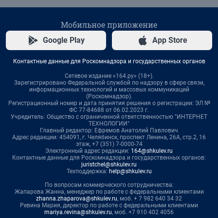
Мобильное приложение
Google Play
App Store
Контактные данные для Роскомнадзора и государственных органов
Сетевое издание «164.ру» (18+).
Зарегистрировано Федеральной службой по надзору в сфере связи,
информационных технологий и массовых коммуникаций
(Роскомнадзор).
Регистрационный номер и дата принятия решения о регистрации: ЭЛ №
ФС 77-84688 от 06.02.2023 г.
Учредитель: Общество с ограниченной ответственностью "ИНТЕРНЕТ
ТЕХНОЛОГИИ"
Главный редактор: Ефремов Анатолий Павлович
Адрес редакции: 454091, г. Челябинск, проспект Ленина, 26А, стр.2, 16
этаж, +7 (351) 7-0000-74
Электронный адрес редакции:
164@shkulev.ru
Контактные данные для Роскомнадзора и государственных органов:
juristchel@shkulev.ru
Техподдержка:
help@shkulev.ru
По вопросам коммерческого сотрудничества:
Жапарова Жанна, менеджер по работе с федеральными клиентами
zhanna.zhaparova@shkulev.ru
, моб. + 7 982 640 34 32
Ревина Мария, директор по работе с федеральными клиентами
mariya.revina@shkulev.ru
, моб. +7 910 402 4056