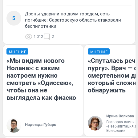
Дроны ударили по двум городам, есть
5
погибшие: Саратовскую область атаковали
беспилотники
1 012
2
МНЕНИЕ
МНЕНИЕ
«Мы видим нового
«Спуталась речь
Нолана»: с каким
пургу». Врач — о
настроем нужно
смертельном ди
смотреть «Одиссею»,
который сложн
чтобы она не
обнаружить
выглядела как фиаско
Ирина Волкова
Главврач клиник
Надежда Губарь
«Реабилитация д
Волковой»