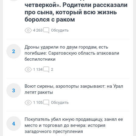
четверкой». Родители рассказали
про сына, который всю жизнь
боролся с раком
4 263
Обсудить
Дроны ударили по двум городам, есть
2
погибшие: Саратовскую область атаковали
беспилотники
1 134
2
Воют сирены, аэропорты закрывают: на Урал
3
летят ракеты
1 105
Обсудить
Покупатель убил юную продавщицу, занял ее
4
место и торговал до вечера: история
загадочного преступления