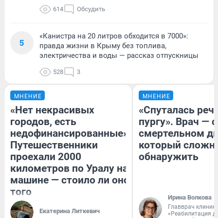
614
Обсудить
«Канистра на 20 литров обходится в 7000»:
5
правда жизни в Крыму без топлива,
электричества и воды — рассказ отпускницы
528
3
МНЕНИЕ
МНЕНИЕ
«Нет некрасивых
«Спуталась речь
городов, есть
пургу». Врач — о
недофинансированные».
смертельном ди
Путешественники
который сложн
проехали 2000
обнаружить
километров по Уралу на
машине — стоило ли оно
того
Ирина Волкова
Главврач клиник
Екатерина Литкевич
«Реабилитация д