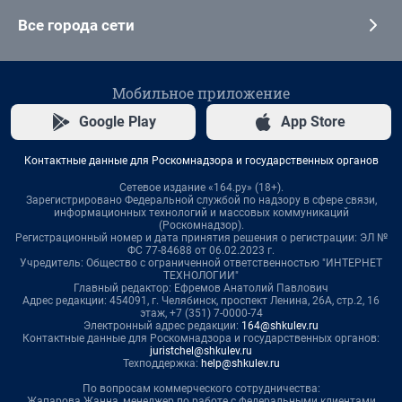
Все города сети
Мобильное приложение
Google Play
App Store
Контактные данные для Роскомнадзора и государственных органов
Сетевое издание «164.ру» (18+).
Зарегистрировано Федеральной службой по надзору в сфере связи,
информационных технологий и массовых коммуникаций
(Роскомнадзор).
Регистрационный номер и дата принятия решения о регистрации: ЭЛ №
ФС 77-84688 от 06.02.2023 г.
Учредитель: Общество с ограниченной ответственностью "ИНТЕРНЕТ
ТЕХНОЛОГИИ"
Главный редактор: Ефремов Анатолий Павлович
Адрес редакции: 454091, г. Челябинск, проспект Ленина, 26А, стр.2, 16
этаж, +7 (351) 7-0000-74
Электронный адрес редакции:
164@shkulev.ru
Контактные данные для Роскомнадзора и государственных органов:
juristchel@shkulev.ru
Техподдержка:
help@shkulev.ru
По вопросам коммерческого сотрудничества:
Жапарова Жанна, менеджер по работе с федеральными клиентами