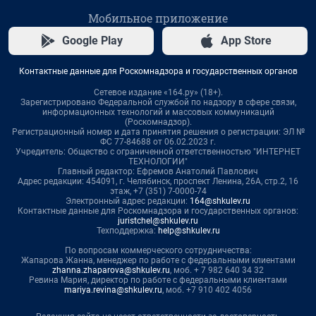
Мобильное приложение
Google Play
App Store
Контактные данные для Роскомнадзора и государственных органов
Сетевое издание «164.ру» (18+).
Зарегистрировано Федеральной службой по надзору в сфере связи,
информационных технологий и массовых коммуникаций
(Роскомнадзор).
Регистрационный номер и дата принятия решения о регистрации: ЭЛ №
ФС 77-84688 от 06.02.2023 г.
Учредитель: Общество с ограниченной ответственностью "ИНТЕРНЕТ
ТЕХНОЛОГИИ"
Главный редактор: Ефремов Анатолий Павлович
Адрес редакции: 454091, г. Челябинск, проспект Ленина, 26А, стр.2, 16
этаж, +7 (351) 7-0000-74
Электронный адрес редакции:
164@shkulev.ru
Контактные данные для Роскомнадзора и государственных органов:
juristchel@shkulev.ru
Техподдержка:
help@shkulev.ru
По вопросам коммерческого сотрудничества:
Жапарова Жанна, менеджер по работе с федеральными клиентами
zhanna.zhaparova@shkulev.ru
, моб. + 7 982 640 34 32
Ревина Мария, директор по работе с федеральными клиентами
mariya.revina@shkulev.ru
, моб. +7 910 402 4056