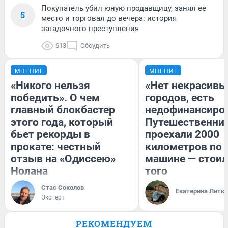
Покупатель убил юную продавщицу, занял ее
5
место и торговал до вечера: история
загадочного преступления
613
Обсудить
МНЕНИЕ
МНЕНИЕ
«Никого нельзя
«Нет некрасивы
победить». О чем
городов, есть
главный блокбастер
недофинансиро
этого года, который
Путешественни
бьет рекорды в
проехали 2000
прокате: честный
километров по 
отзыв на «Одиссею»
машине — стоил
Нолана
того
Стас Соколов
Екатерина Литк
Эксперт
РЕКОМЕНДУЕМ