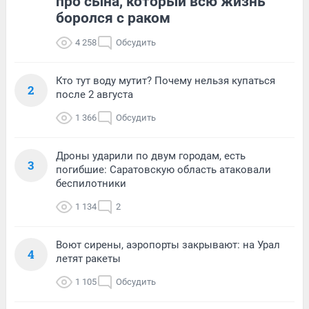
про сына, который всю жизнь
боролся с раком
4 258
Обсудить
Кто тут воду мутит? Почему нельзя купаться
2
после 2 августа
1 366
Обсудить
Дроны ударили по двум городам, есть
3
погибшие: Саратовскую область атаковали
беспилотники
1 134
2
Воют сирены, аэропорты закрывают: на Урал
4
летят ракеты
1 105
Обсудить