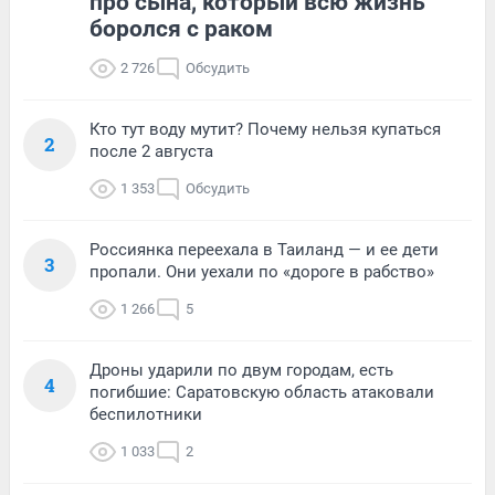
про сына, который всю жизнь
боролся с раком
2 726
Обсудить
Кто тут воду мутит? Почему нельзя купаться
2
после 2 августа
1 353
Обсудить
Россиянка переехала в Таиланд — и ее дети
3
пропали. Они уехали по «дороге в рабство»
1 266
5
Дроны ударили по двум городам, есть
4
погибшие: Саратовскую область атаковали
беспилотники
1 033
2