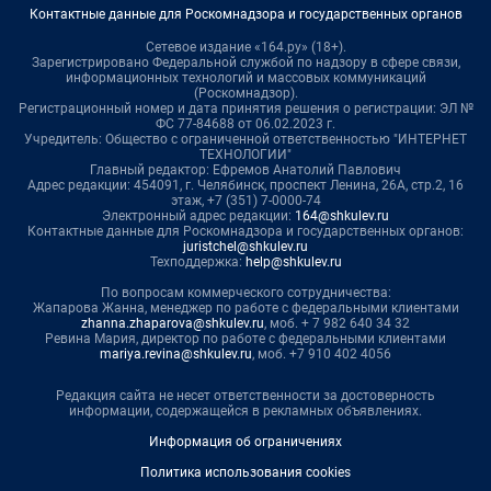
Контактные данные для Роскомнадзора и государственных органов
Сетевое издание «164.ру» (18+).
Зарегистрировано Федеральной службой по надзору в сфере связи,
информационных технологий и массовых коммуникаций
(Роскомнадзор).
Регистрационный номер и дата принятия решения о регистрации: ЭЛ №
ФС 77-84688 от 06.02.2023 г.
Учредитель: Общество с ограниченной ответственностью "ИНТЕРНЕТ
ТЕХНОЛОГИИ"
Главный редактор: Ефремов Анатолий Павлович
Адрес редакции: 454091, г. Челябинск, проспект Ленина, 26А, стр.2, 16
этаж, +7 (351) 7-0000-74
Электронный адрес редакции:
164@shkulev.ru
Контактные данные для Роскомнадзора и государственных органов:
juristchel@shkulev.ru
Техподдержка:
help@shkulev.ru
По вопросам коммерческого сотрудничества:
Жапарова Жанна, менеджер по работе с федеральными клиентами
zhanna.zhaparova@shkulev.ru
, моб. + 7 982 640 34 32
Ревина Мария, директор по работе с федеральными клиентами
mariya.revina@shkulev.ru
, моб. +7 910 402 4056
Редакция сайта не несет ответственности за достоверность
информации, содержащейся в рекламных объявлениях.
Информация об ограничениях
Политика использования cookies