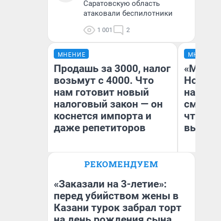
Саратовскую область
атаковали беспилотники
1 001
2
МНЕНИЕ
МНЕНИЕ
Продашь за 3000, налог
«Мы ви
возьмут с 4000. Что
Нолана
нам готовит новый
настро
налоговый закон — он
смотре
коснется импорта и
чтобы 
даже репетиторов
выгляд
РЕКОМЕНДУЕМ
Анастасия Завгородняя
На
«Заказали на 3-летие»:
перед убийством жены в
Казани турок забрал торт
на день рождения сына