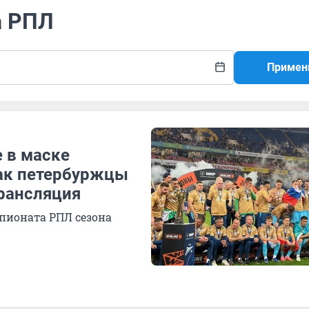
а РПЛ
Примен
е в маске
Как петербуржцы
трансляция
мпионата РПЛ сезона