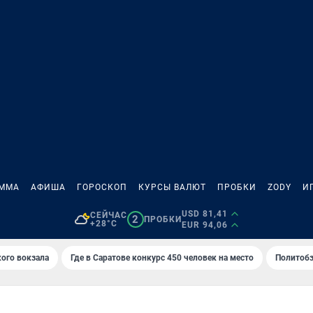
АММА
АФИША
ГОРОСКОП
КУРСЫ ВАЛЮТ
ПРОБКИ
ZODY
И
USD 81,41
СЕЙЧАС
2
ПРОБКИ
+28°C
EUR 94,06
кого вокзала
Где в Саратове конкурс 450 человек на место
Политобз