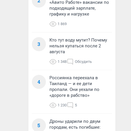
2
«Авито Работе» вакансии по
подходящей зарплате,
графику и нагрузке
1 869
Кто тут воду мутит? Почему
3
нельзя купаться после 2
августа
1 348
Обсудить
Россиянка переехала в
4
Таиланд — и ее дети
пропали. Они уехали по
«дороге в рабство»
1 230
5
Дроны ударили по двум
5
городам, есть погибшие: