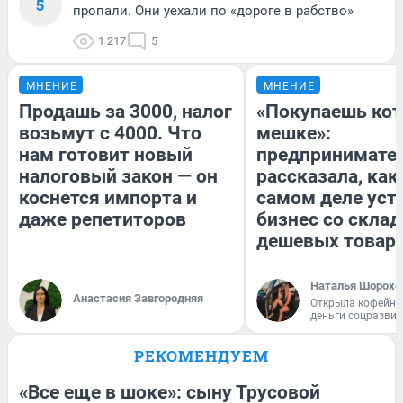
5
пропали. Они уехали по «дороге в рабство»
1 217
5
МНЕНИЕ
МНЕНИЕ
Продашь за 3000, налог
«Покупаешь кот
возьмут с 4000. Что
мешке»:
нам готовит новый
предпринимате
налоговый закон — он
рассказала, как
коснется импорта и
самом деле уст
даже репетиторов
бизнес со скла
дешевых товар
Наталья Шорохо
Анастасия Завгородняя
Открыла кофейну
деньги соцразви
РЕКОМЕНДУЕМ
«Все еще в шоке»: сыну Трусовой