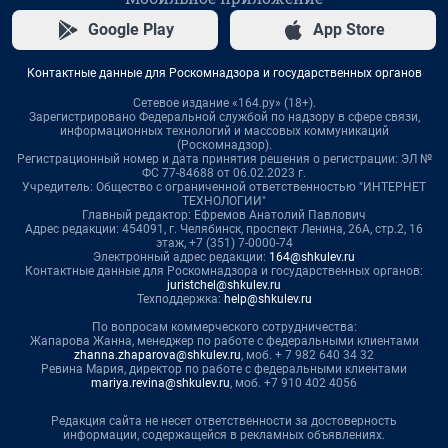
Google Play
App Store
Контактные данные для Роскомнадзора и государственных органов
Сетевое издание «164.ру» (18+).
Зарегистрировано Федеральной службой по надзору в сфере связи,
информационных технологий и массовых коммуникаций
(Роскомнадзор).
Регистрационный номер и дата принятия решения о регистрации: ЭЛ №
ФС 77-84688 от 06.02.2023 г.
Учредитель: Общество с ограниченной ответственностью "ИНТЕРНЕТ
ТЕХНОЛОГИИ"
Главный редактор: Ефремов Анатолий Павлович
Адрес редакции: 454091, г. Челябинск, проспект Ленина, 26А, стр.2, 16
этаж, +7 (351) 7-0000-74
Электронный адрес редакции:
164@shkulev.ru
Контактные данные для Роскомнадзора и государственных органов:
juristchel@shkulev.ru
Техподдержка:
help@shkulev.ru
По вопросам коммерческого сотрудничества:
Жапарова Жанна, менеджер по работе с федеральными клиентами
zhanna.zhaparova@shkulev.ru
, моб. + 7 982 640 34 32
Ревина Мария, директор по работе с федеральными клиентами
mariya.revina@shkulev.ru
, моб. +7 910 402 4056
Редакция сайта не несет ответственности за достоверность
информации, содержащейся в рекламных объявлениях.