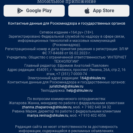
Мобильное приложение
Google Play
App Store
Контактные данные для Роскомнадзора и государственных органов
Сетевое издание «164.ру» (18+).
Зарегистрировано Федеральной службой по надзору в сфере связи,
информационных технологий и массовых коммуникаций
(Роскомнадзор).
Регистрационный номер и дата принятия решения о регистрации: ЭЛ №
ФС 77-84688 от 06.02.2023 г.
Учредитель: Общество с ограниченной ответственностью "ИНТЕРНЕТ
ТЕХНОЛОГИИ"
Главный редактор: Ефремов Анатолий Павлович
Адрес редакции: 454091, г. Челябинск, проспект Ленина, 26А, стр.2, 16
этаж, +7 (351) 7-0000-74
Электронный адрес редакции:
164@shkulev.ru
Контактные данные для Роскомнадзора и государственных органов:
juristchel@shkulev.ru
Техподдержка:
help@shkulev.ru
По вопросам коммерческого сотрудничества:
Жапарова Жанна, менеджер по работе с федеральными клиентами
zhanna.zhaparova@shkulev.ru
, моб. + 7 982 640 34 32
Ревина Мария, директор по работе с федеральными клиентами
mariya.revina@shkulev.ru
, моб. +7 910 402 4056
Редакция сайта не несет ответственности за достоверность
информации, содержащейся в рекламных объявлениях.