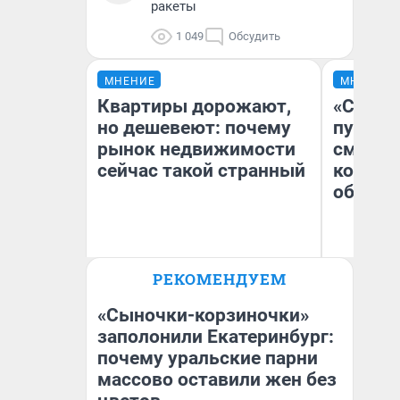
ракеты
1 049
Обсудить
МНЕНИЕ
МНЕНИЕ
Квартиры дорожают,
«Спутал
но дешевеют: почему
пургу».
рынок недвижимости
смерте
сейчас такой странный
которы
обнару
Ир
РЕКОМЕНДУЕМ
Екатерина Торопова
Гл
директор агентства
«Р
недвижимости
Во
«Сыночки-корзиночки»
заполонили Екатеринбург:
почему уральские парни
массово оставили жен без