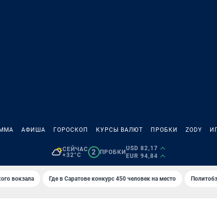
АММА
АФИША
ГОРОСКОП
КУРСЫ ВАЛЮТ
ПРОБКИ
ZODY
И
USD 82,17
СЕЙЧАС
2
ПРОБКИ
+32°C
EUR 94,84
кого вокзала
Где в Саратове конкурс 450 человек на место
Политобз