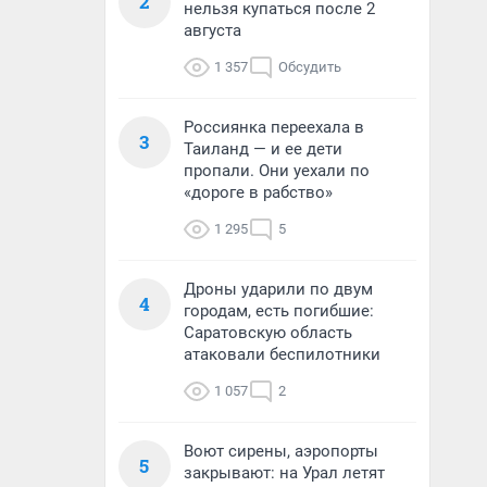
2
нельзя купаться после 2
августа
1 357
Обсудить
Россиянка переехала в
3
Таиланд — и ее дети
пропали. Они уехали по
«дороге в рабство»
1 295
5
Дроны ударили по двум
4
городам, есть погибшие:
Саратовскую область
атаковали беспилотники
1 057
2
Воют сирены, аэропорты
5
закрывают: на Урал летят