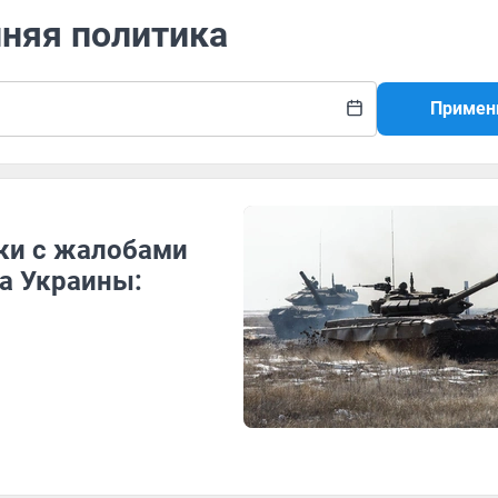
нняя политика
Примен
ки с жалобами
а Украины: