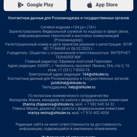
Google Play
App Store
Контактные данные для Роскомнадзора и государственных органов
Сетевое издание «164.ру» (18+).
Зарегистрировано Федеральной службой по надзору в сфере связи,
информационных технологий и массовых коммуникаций
(Роскомнадзор).
Регистрационный номер и дата принятия решения о регистрации: ЭЛ №
ФС 77-84688 от 06.02.2023 г.
Учредитель: Общество с ограниченной ответственностью "ИНТЕРНЕТ
ТЕХНОЛОГИИ"
Главный редактор: Ефремов Анатолий Павлович
Адрес редакции: 454091, г. Челябинск, проспект Ленина, 26А, стр.2, 16
этаж, +7 (351) 7-0000-74
Электронный адрес редакции:
164@shkulev.ru
Контактные данные для Роскомнадзора и государственных органов:
juristchel@shkulev.ru
Техподдержка:
help@shkulev.ru
По вопросам коммерческого сотрудничества:
Жапарова Жанна, менеджер по работе с федеральными клиентами
zhanna.zhaparova@shkulev.ru
, моб. + 7 982 640 34 32
Ревина Мария, директор по работе с федеральными клиентами
mariya.revina@shkulev.ru
, моб. +7 910 402 4056
Редакция сайта не несет ответственности за достоверность
информации, содержащейся в рекламных объявлениях.