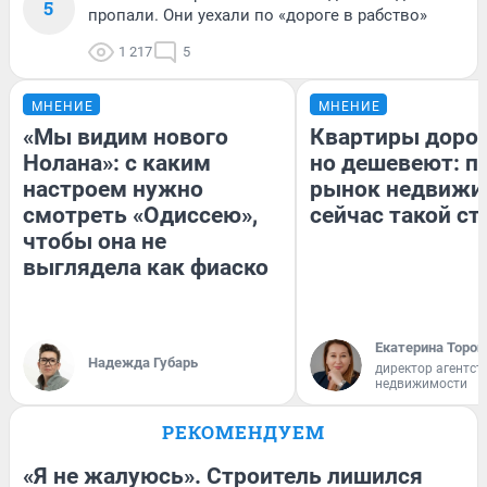
5
пропали. Они уехали по «дороге в рабство»
1 217
5
МНЕНИЕ
МНЕНИЕ
«Мы видим нового
Квартиры доро
Нолана»: с каким
но дешевеют: п
настроем нужно
рынок недвижи
смотреть «Одиссею»,
сейчас такой с
чтобы она не
выглядела как фиаско
Екатерина Тороп
Надежда Губарь
директор агентст
недвижимости
РЕКОМЕНДУЕМ
«Я не жалуюсь». Строитель лишился