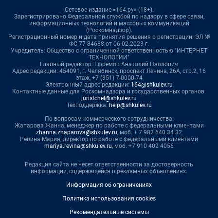
Сетевое издание «164.ру» (18+).
Зарегистрировано Федеральной службой по надзору в сфере связи,
информационных технологий и массовых коммуникаций
(Роскомнадзор).
Регистрационный номер и дата принятия решения о регистрации: ЭЛ №
ФС 77-84688 от 06.02.2023 г.
Учредитель: Общество с ограниченной ответственностью "ИНТЕРНЕТ
ТЕХНОЛОГИИ"
Главный редактор: Ефремов Анатолий Павлович
Адрес редакции: 454091, г. Челябинск, проспект Ленина, 26А, стр.2, 16
этаж, +7 (351) 7-0000-74
Электронный адрес редакции:
164@shkulev.ru
Контактные данные для Роскомнадзора и государственных органов:
juristchel@shkulev.ru
Техподдержка:
help@shkulev.ru
По вопросам коммерческого сотрудничества:
Жапарова Жанна, менеджер по работе с федеральными клиентами
zhanna.zhaparova@shkulev.ru
, моб. + 7 982 640 34 32
Ревина Мария, директор по работе с федеральными клиентами
mariya.revina@shkulev.ru
, моб. +7 910 402 4056
Редакция сайта не несет ответственности за достоверность
информации, содержащейся в рекламных объявлениях.
Информация об ограничениях
Политика использования cookies
Рекомендательные системы