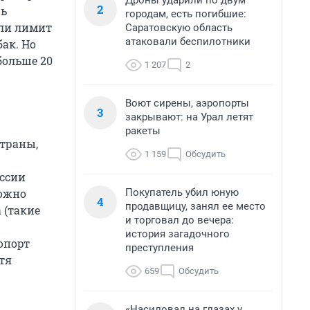
Дроны ударили по двум
2
рь
городам, есть погибшие:
ели лимит
Саратовскую область
атаковали беспилотники
бак. Но
больше 20
1 207
2
Воют сирены, аэропорты
3
закрывают: на Урал летят
ракеты
страны,
1 159
Обсудить
оссии
Покупатель убил юную
можно
4
продавщицу, занял ее место
 (такие
и торговал до вечера:
история загадочного
опорт
преступления
тя
659
Обсудить
«Насиловал на глазах у