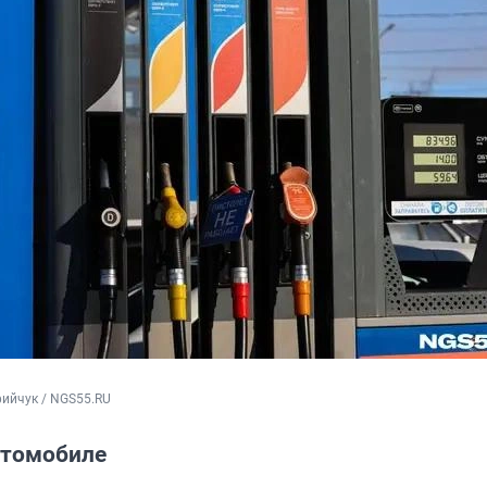
ийчук / NGS55.RU
втомобиле