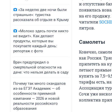
и отсутствие би
появилась новая
«За неделю две ночи были
страшные»: туристка
на его продажу.
рассказала об отдыхе в Крыму
читатели
SOCHI
литров.
«Молоко здесь почти никто
не видит». Как делают
продукты, которые вы
Самолеты
покупаете каждый день:
репортаж с фото
Конечно, самол
как Россия. Тря
Врач предупредил о
прилететь на ку
смертельной опасности на
летают прямые 
даче: что нельзя делать в саду
купить за 7,5–9
тарифы есть, на
Почему так много скандалов
Ассоциация тур
из-за ЕГЭ? Академик — об
особенности приемной
Сочи уже неско
кампании — 2026 и новой
коллектив прил
реальности российского
образования