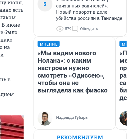
ну июня,
5
связанных родителей».
авно есть
Новый поворот в деле
зчикам
убийства россиян в Таиланде
. В июне
579
Обсудить
е было.
днако
МНЕНИЕ
МНЕНИ
о на
«Мы видим нового
«Поку
 и
Нолана»: с каким
мешке
настроем нужно
предп
смотреть «Одиссею»,
расска
нь в
чтобы она не
самом
выглядела как фиаско
бизне
зднем
дешев
Надежда Губарь
РЕКОМЕНДУЕМ