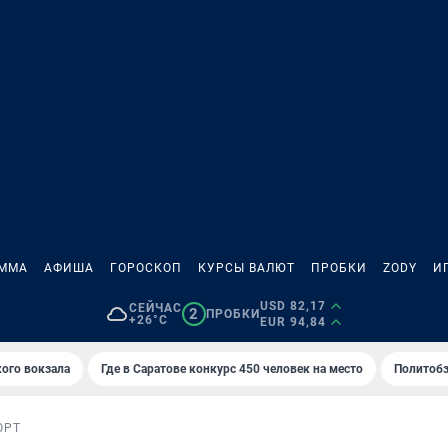
АММА
АФИША
ГОРОСКОП
КУРСЫ ВАЛЮТ
ПРОБКИ
ZODY
И
USD 82,17
СЕЙЧАС
2
ПРОБКИ
+26°C
EUR 94,84
кого вокзала
Где в Саратове конкурс 450 человек на место
Политобз
ОРТ