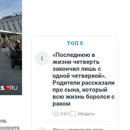
ТОП 5
«Последнюю в
1
жизни четверть
закончил лишь с
одной четверкой».
Родители рассказали
про сына, который
всю жизнь боролся с
раком
5 211
Обсудить
ов,
эропорта