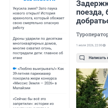
Задержки
Укусила змея? Зато паука
поезда, 
нового открыл! История
арахнолога, который обожает
добрать
свою смертельно опасную
работу
Туроперато
Дроны ударили по десяткам
многоквартирных домов,
1 июля 2026, 22:00
многие охватил огонь,
пострадали дети: главное об
Написать
атаке
«Люблю выигрывать!» Как
39-летняя парикмахер
покорила жюри конкурса
«Миссис Земля — 2026» в
Малайзии
«Сейчас бы всё это
запретили»: истории из