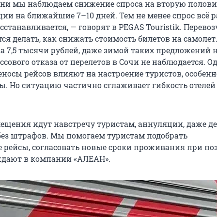
дни мы наблюдаем снижение спроса на вторую полови
ии на ближайшие 7–10 дней. Тем не менее спрос всё р
сстанавливается, — говорят в PEGAS Touristik. Перево
тся делать, как снижать стоимость билетов на самолет
а 7,5 тысячи рублей, даже зимой таких предложений н
ссового отказа от перелетов в Сочи не наблюдается. О
еносы рейсов влияют на настроение туристов, особенн
. Но ситуацию частично сглаживает гибкость отелей
ещения идут навстречу туристам, аннуляции, даже де
 без штрафов. Мы помогаем туристам подобрать
 рейсы, согласовать новые сроки проживания при по
рждают в компании «АЛЕАН».