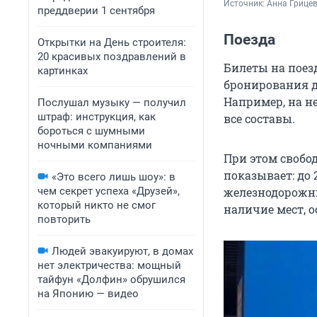
Источник: 
Анна Грицев
преддверии 1 сентября
Поезда
Открытки на День строителя:
20 красивых поздравлений в
Билеты на поез
картинках
бронирования до
Например, на н
Послушал музыку — получил
штраф: инструкция, как
все составы.
бороться с шумными
ночными компаниями
При этом свобо
показывает: до
«Это всего лишь шоу»: в
чем секрет успеха «Друзей»,
железнодорожны
который никто не смог
наличие мест, о
повторить
Людей эвакуируют, в домах
нет электричества: мощный
тайфун «Долфин» обрушился
на Японию — видео