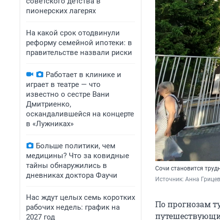
советского детства в
пионерских лагерях
На какой срок отодвинули
реформу семейной ипотеки: в
правительстве назвали риски
Работает в клинике и
играет в театре — что
известно о сестре Вани
Дмитриенко,
оскандалившейся на концерте
в «Лужниках»
Больше политики, чем
медицины? Что за ковидные
тайны обнаружились в
Сочи становится труд
дневниках доктора Фаучи
Источник: 
Анна Грицев
Нас ждут целых семь коротких
По прогнозам ту
рабочих недель: график на
путешествующих
2027 год