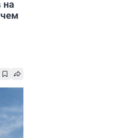
 на
 чем