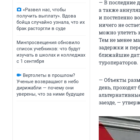
— В последние 
а также аннуляц
«Развел нас, чтобы
получить выплату». Вдова
и постепенно во
бойца случайно узнала, что их
ничего не остае
брак расторгли в суде
можно улететь з
Тем не менее ма
Минпросвещения обновило
задержки и пер
список учебников: что будут
ближайшие даты
изучать в школах и колледжах
с 1 сентября
туроператоров.
Вертолеты в прошлом?
— Объекты разм
Ученые возвращают в небо
день, проходят
дирижабли — почему они
уверены, что за ними будущее
альтернативные
заезде, — утве