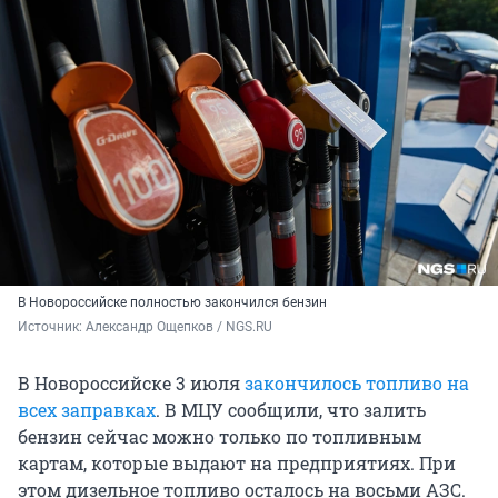
В Новороссийске полностью закончился бензин
Источник: 
Александр Ощепков / NGS.RU
В Новороссийске 3 июля
закончилось топливо на
всех заправках
. В МЦУ сообщили, что залить
бензин сейчас можно только по топливным
картам, которые выдают на предприятиях. При
этом дизельное топливо осталось на восьми АЗС.