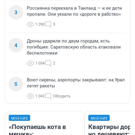
Россиянка переехала в Таиланд — и ее дети
3
пропали. Они уехали по «дороге в рабство»
1 290
5
Дроны ударили по двум городам, есть
4
погибшие: Саратовскую область атаковали
беспилотники
1 054
2
Воют сирены, аэропорты закрывают: на Урал
5
летят ракеты
1 042
Обсудить
МНЕНИЕ
МНЕНИЕ
«Покупаешь кота в
Квартиры дор
мешке»:
но дешевеют: 