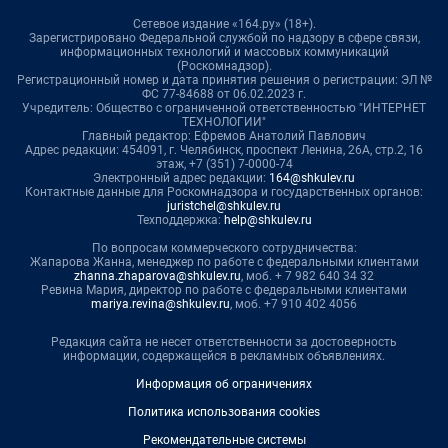
Сетевое издание «164.ру» (18+).
Зарегистрировано Федеральной службой по надзору в сфере связи,
информационных технологий и массовых коммуникаций
(Роскомнадзор).
Регистрационный номер и дата принятия решения о регистрации: ЭЛ №
ФС 77-84688 от 06.02.2023 г.
Учредитель: Общество с ограниченной ответственностью "ИНТЕРНЕТ
ТЕХНОЛОГИИ"
Главный редактор: Ефремов Анатолий Павлович
Адрес редакции: 454091, г. Челябинск, проспект Ленина, 26А, стр.2, 16
этаж, +7 (351) 7-0000-74
Электронный адрес редакции:
164@shkulev.ru
Контактные данные для Роскомнадзора и государственных органов:
juristchel@shkulev.ru
Техподдержка:
help@shkulev.ru
По вопросам коммерческого сотрудничества:
Жапарова Жанна, менеджер по работе с федеральными клиентами
zhanna.zhaparova@shkulev.ru
, моб. + 7 982 640 34 32
Ревина Мария, директор по работе с федеральными клиентами
mariya.revina@shkulev.ru
, моб. +7 910 402 4056
Редакция сайта не несет ответственности за достоверность
информации, содержащейся в рекламных объявлениях.
Информация об ограничениях
Политика использования cookies
Рекомендательные системы