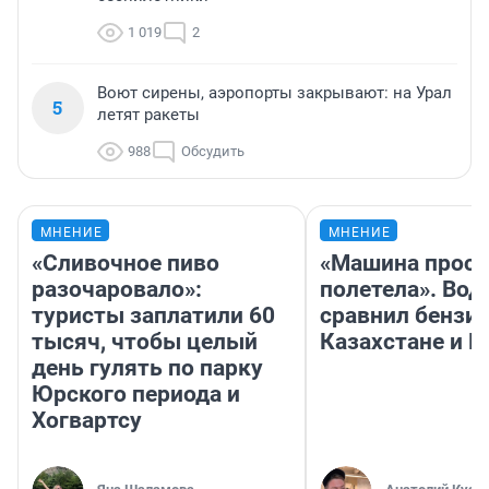
1 019
2
Воют сирены, аэропорты закрывают: на Урал
5
летят ракеты
988
Обсудить
МНЕНИЕ
МНЕНИЕ
«Сливочное пиво
«Машина прост
разочаровало»:
полетела». Вод
туристы заплатили 60
сравнил бензин
тысяч, чтобы целый
Казахстане и Р
день гулять по парку
Юрского периода и
Хогвартсу