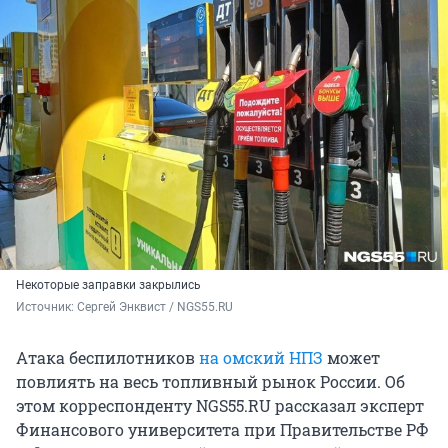
Некоторые заправки закрылись
Источник: 
Сергей Энквист / NGS55.RU
Атака беспилотников
на омский НПЗ
может
повлиять на весь топливный рынок России. Об
этом корреспонденту NGS55.RU рассказал эксперт
Финансового университета при Правительстве РФ