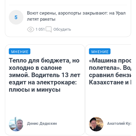
Воют сирены, аэропорты закрывают: на Урал
5
летят ракеты
1 051
Обсудить
МНЕНИЕ
МНЕНИЕ
Тепло для бюджета, но
«Машина прост
холодно в салоне
полетела». Вод
зимой. Водитель 13 лет
сравнил бензин
ездит на электрокаре:
Казахстане и Р
плюсы и минусы
Денис Дедюхин
Анатолий Кузн