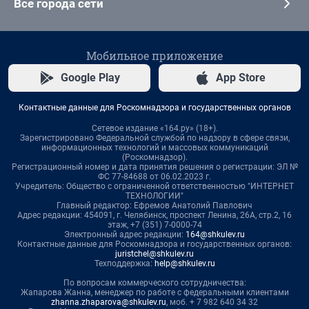
Все города сети
Мобильное приложение
Google Play
App Store
Контактные данные для Роскомнадзора и государственных органов
Сетевое издание «164.ру» (18+).
Зарегистрировано Федеральной службой по надзору в сфере связи,
информационных технологий и массовых коммуникаций
(Роскомнадзор).
Регистрационный номер и дата принятия решения о регистрации: ЭЛ №
ФС 77-84688 от 06.02.2023 г.
Учредитель: Общество с ограниченной ответственностью "ИНТЕРНЕТ
ТЕХНОЛОГИИ"
Главный редактор: Ефремов Анатолий Павлович
Адрес редакции: 454091, г. Челябинск, проспект Ленина, 26А, стр.2, 16
этаж, +7 (351) 7-0000-74
Электронный адрес редакции:
164@shkulev.ru
Контактные данные для Роскомнадзора и государственных органов:
juristchel@shkulev.ru
Техподдержка:
help@shkulev.ru
По вопросам коммерческого сотрудничества:
Жапарова Жанна, менеджер по работе с федеральными клиентами
zhanna.zhaparova@shkulev.ru
, моб. + 7 982 640 34 32