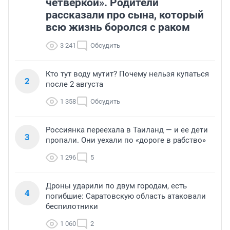
четверкой». Родители
рассказали про сына, который
всю жизнь боролся с раком
3 241
Обсудить
Кто тут воду мутит? Почему нельзя купаться
2
после 2 августа
1 358
Обсудить
Россиянка переехала в Таиланд — и ее дети
3
пропали. Они уехали по «дороге в рабство»
1 296
5
Дроны ударили по двум городам, есть
4
погибшие: Саратовскую область атаковали
беспилотники
1 060
2