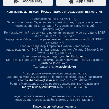
Google Play
App Store
Контактные данные для Роскомнадзора и государственных органов
Сетевое издание «164.ру» (18+).
Зарегистрировано Федеральной службой по надзору в сфере связи,
информационных технологий и массовых коммуникаций
(Роскомнадзор).
Регистрационный номер и дата принятия решения о регистрации: ЭЛ №
ФС 77-84688 от 06.02.2023 г.
Учредитель: Общество с ограниченной ответственностью "ИНТЕРНЕТ
ТЕХНОЛОГИИ"
Главный редактор: Ефремов Анатолий Павлович
Адрес редакции: 454091, г. Челябинск, проспект Ленина, 26А, стр.2, 16
этаж, +7 (351) 7-0000-74
Электронный адрес редакции:
164@shkulev.ru
Контактные данные для Роскомнадзора и государственных органов:
juristchel@shkulev.ru
Техподдержка:
help@shkulev.ru
По вопросам коммерческого сотрудничества:
Жапарова Жанна, менеджер по работе с федеральными клиентами
zhanna.zhaparova@shkulev.ru
, моб. + 7 982 640 34 32
Ревина Мария, директор по работе с федеральными клиентами
mariya.revina@shkulev.ru
, моб. +7 910 402 4056
Редакция сайта не несет ответственности за достоверность
информации, содержащейся в рекламных объявлениях.
Информация об ограничениях