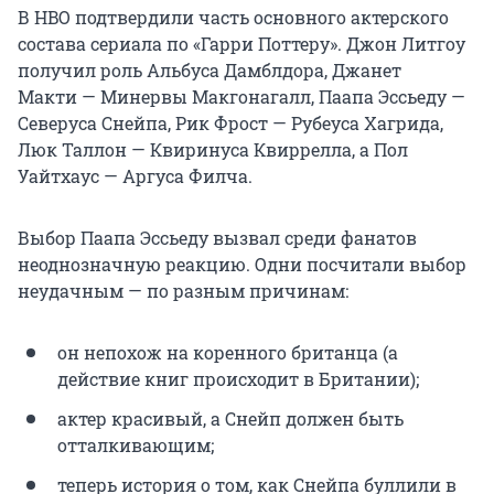
В HBO подтвердили часть основного актерского
состава сериала по «Гарри Поттеру». Джон Литгоу
получил роль Альбуса Дамблдора, Джанет
Макти — Минервы Макгонагалл, Паапа Эссьеду —
Северуса Снейпа, Рик Фрост — Рубеуса Хагрида,
Люк Таллон — Квиринуса Квиррелла, а Пол
Уайтхаус — Аргуса Филча.
Выбор Паапа Эссьеду вызвал среди фанатов
неоднозначную реакцию. Одни посчитали выбор
неудачным — по разным причинам:
он непохож на коренного британца (а
действие книг происходит в Британии);
актер красивый, а Снейп должен быть
отталкивающим;
теперь история о том, как Снейпа буллили в