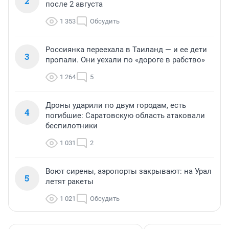
2
после 2 августа
1 353
Обсудить
Россиянка переехала в Таиланд — и ее дети
3
пропали. Они уехали по «дороге в рабство»
1 264
5
Дроны ударили по двум городам, есть
4
погибшие: Саратовскую область атаковали
беспилотники
1 031
2
Воют сирены, аэропорты закрывают: на Урал
5
летят ракеты
1 021
Обсудить