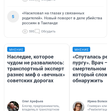
«Насиловал на глазах у связанных
5
родителей». Новый поворот в деле убийства
россиян в Таиланде
595
Обсудить
МНЕНИЕ
МНЕНИЕ
Наследие, которое
«Спуталась реч
чудом не развалилось:
пургу». Врач — 
транспортный эксперт
смертельном д
разнес миф о «вечных»
который слож
советских дорогах
обнаружить
Олег Арефьев
Ирина Волкова
Блогер, предприниматель,
Главврач клини
владелец в транспортном
«Реабилитация 