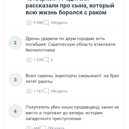
рассказали про сына, который
всю жизнь боролся с раком
5 388
Обсудить
Дроны ударили по двум городам, есть
2
погибшие: Саратовскую область атаковали
беспилотники
1 228
2
Воют сирены, аэропорты закрывают: на Урал
3
летят ракеты
1 167
Обсудить
Покупатель убил юную продавщицу, занял ее
4
место и торговал до вечера: история
загадочного преступления
668
Обсудить