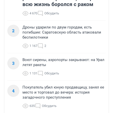
всю жизнь боролся с раком
4 670
Обсудить
Дроны ударили по двум городам, есть
2
погибшие: Саратовскую область атаковали
беспилотники
1 167
2
Воют сирены, аэропорты закрывают: на Урал
3
летят ракеты
1 131
Обсудить
Покупатель убил юную продавщицу, занял ее
4
место и торговал до вечера: история
загадочного преступления
635
Обсудить