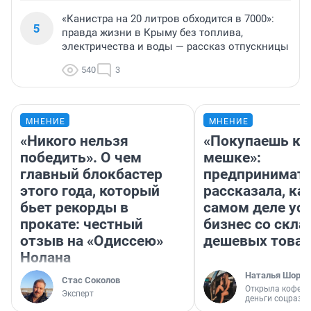
«Канистра на 20 литров обходится в 7000»:
5
правда жизни в Крыму без топлива,
электричества и воды — рассказ отпускницы
540
3
МНЕНИЕ
МНЕНИЕ
«Никого нельзя
«Покупаешь ко
победить». О чем
мешке»:
главный блокбастер
предпринимат
этого года, который
рассказала, как
бьет рекорды в
самом деле ус
прокате: честный
бизнес со скл
отзыв на «Одиссею»
дешевых това
Нолана
Наталья Шорох
Стас Соколов
Открыла кофейн
Эксперт
деньги соцразв