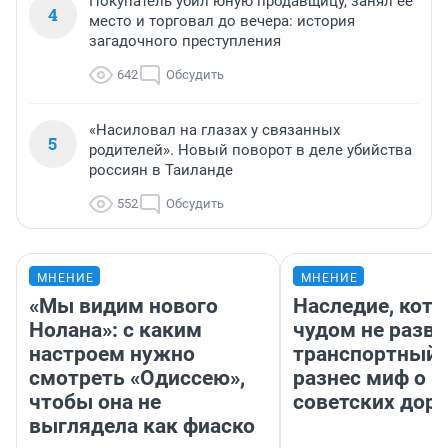
Покупатель убил юную продавщицу, занял ее
4
место и торговал до вечера: история
загадочного преступления
642
Обсудить
«Насиловал на глазах у связанных
5
родителей». Новый поворот в деле убийства
россиян в Таиланде
552
Обсудить
МНЕНИЕ
МНЕНИЕ
«Мы видим нового
Наследие, кото
Нолана»: с каким
чудом не разва
настроем нужно
транспортный 
смотреть «Одиссею»,
разнес миф о 
чтобы она не
советских доро
выглядела как фиаско