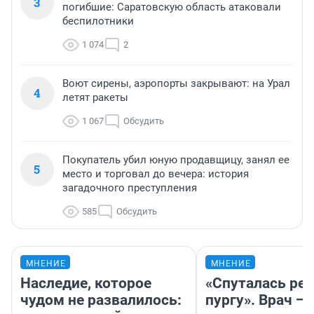
3
погибшие: Саратовскую область атаковали
беспилотники
1 074
2
Воют сирены, аэропорты закрывают: на Урал
4
летят ракеты
1 067
Обсудить
Покупатель убил юную продавщицу, занял ее
5
место и торговал до вечера: история
загадочного преступления
585
Обсудить
МНЕНИЕ
МНЕНИЕ
Наследие, которое
«Спуталась реч
чудом не развалилось:
пургу». Врач — 