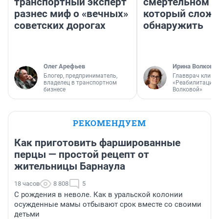
транспортный эксперт
смертельном д
разнес миф о «вечных»
который слож
советских дорогах
обнаружить
Олег Арефьев
Ирина Волкова
Блогер, предприниматель,
Главврач клини
владелец в транспортном
«Реабилитация 
бизнесе
Волковой»
РЕКОМЕНДУЕМ
Как приготовить фаршированные
перцы — простой рецепт от
жительницы Барнаула
18 часов
8 808
5
С рождения в неволе. Как в уральской колонии
осужденные мамы отбывают срок вместе со своими
детьми