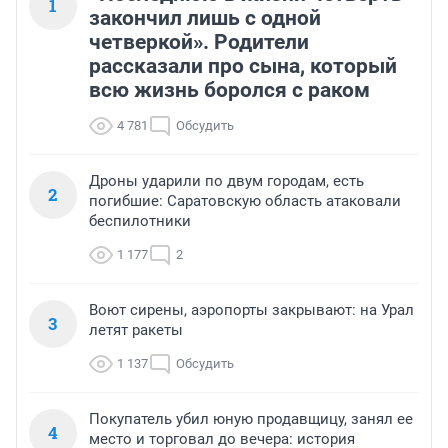
1
закончил лишь с одной
четверкой». Родители
рассказали про сына, который
всю жизнь боролся с раком
4 781
Обсудить
Дроны ударили по двум городам, есть
2
погибшие: Саратовскую область атаковали
беспилотники
1 177
2
Воют сирены, аэропорты закрывают: на Урал
3
летят ракеты
1 137
Обсудить
Покупатель убил юную продавщицу, занял ее
4
место и торговал до вечера: история