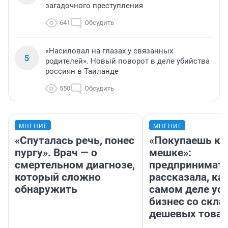
загадочного преступления
641
Обсудить
«Насиловал на глазах у связанных
5
родителей». Новый поворот в деле убийства
россиян в Таиланде
550
Обсудить
МНЕНИЕ
МНЕНИЕ
«Спуталась речь, понес
«Покупаешь ко
пургу». Врач — о
мешке»:
смертельном диагнозе,
предпринимат
который сложно
рассказала, как
обнаружить
самом деле ус
бизнес со скл
дешевых това