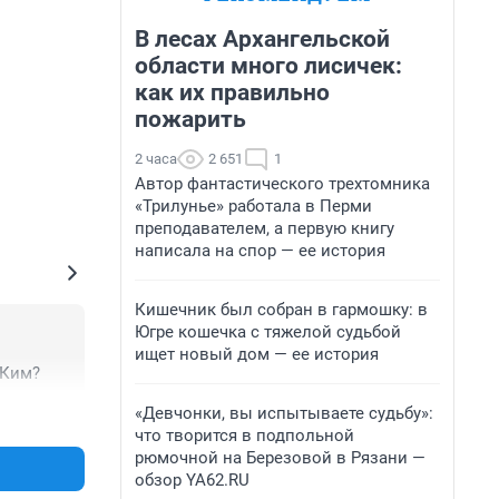
В лесах Архангельской
области много лисичек:
как их правильно
пожарить
2 часа
2 651
1
Автор фантастического трехтомника
«Трилунье» работала в Перми
преподавателем, а первую книгу
написала на спор — ее история
Кишечник был собран в гармошку: в
Югре кошечка с тяжелой судьбой
ищет новый дом — ее история
 Ким?
«Девчонки, вы испытываете судьбу»:
+0
–0
что творится в подпольной
рюмочной на Березовой в Рязани —
обзор YA62.RU