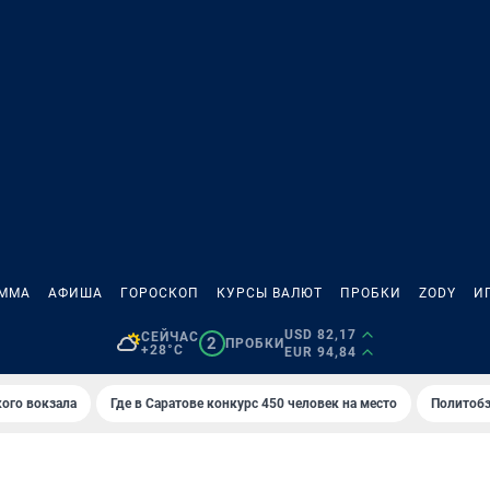
АММА
АФИША
ГОРОСКОП
КУРСЫ ВАЛЮТ
ПРОБКИ
ZODY
И
USD 82,17
СЕЙЧАС
2
ПРОБКИ
+28°C
EUR 94,84
кого вокзала
Где в Саратове конкурс 450 человек на место
Политобз