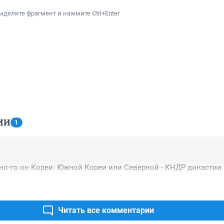
ыделите фрагмент и нажмите Ctrl+Enter
ИИ
1
но-то он Кореи: Южной Кореи или Северной - КНДР династии
Читать все комментарии