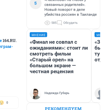
5
связанных родителей».
Новый поворот в деле
убийства россиян в Таиланде
585
Обсудить
МНЕНИЕ
МНЕНИ
е
164.RU.
«Финал не совпал с
«За н
еграм-
ожиданиями»: стоит ли
были 
смотреть фильм
турис
«Старый орел» на
отдых
большом экране —
честная рецензия
Надежда Губарь
0
РЕКОМЕНДУЕМ