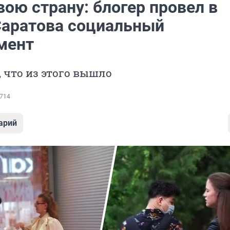
вою страну: блогер провел в
Саратова социальный
мент
 что из этого вышло
714
арий