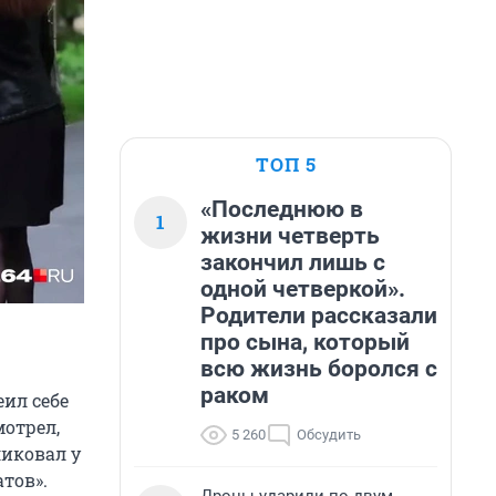
ТОП 5
«Последнюю в
1
жизни четверть
закончил лишь с
одной четверкой».
Родители рассказали
про сына, который
всю жизнь боролся с
раком
еил себе
мотрел,
5 260
Обсудить
ликовал у
атов».