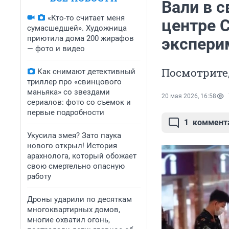
Вали в с
«Кто-то считает меня
центре 
сумасшедшей». Художница
приютила дома 200 жирафов
экспери
— фото и видео
Посмотрите,
Как снимают детективный
триллер про «свинцового
маньяка» со звездами
20 мая 2026, 16:58
сериалов: фото со съемок и
первые подробности
1
коммент
Укусила змея? Зато паука
нового открыл! История
арахнолога, который обожает
свою смертельно опасную
работу
Дроны ударили по десяткам
многоквартирных домов,
многие охватил огонь,