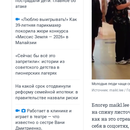
пострадали дети: главное об
атаке
«Люблю выигрывать!» Как
39-летняя парикмахер
покорила жюри конкурса
«Миссис Земля — 2026» в
Малайзии
«Сейчас бы всё это
запретили»: истории из
советского детства в
пионерских лагерях
Молодые люди чаще сн
На какой срок отодвинули
Источник: 
maikl.lee / 
реформу семейной ипотеки: в
правительстве назвали риски
Блогер maikl.le
Работает в клинике и
на спину листоч
играет в театре — что
как на это отр
известно о сестре Вани
себя в соцсетях
Дмитриенко,