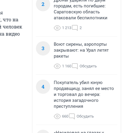
Дроны ударили по двум
2
городам, есть погибшие:
Саратовскую область
ны
атаковали беспилотники
 что на
й человек
1 213
2
на видео
Воют сирены, аэропорты
3
закрывают: на Урал летят
ракеты
1 160
Обсудить
Покупатель убил юную
4
продавщицу, занял ее место
и торговал до вечера:
история загадочного
преступления
660
Обсудить
«Насиловал на глазах у