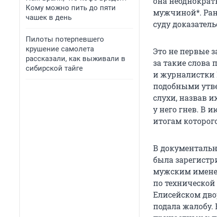
она неоднократ
Кому можно пить до пяти
мужчиной*. Ран
чашек в день
суду доказател
Пилоты потерпевшего
крушение самолета
Это не первые з
рассказали, как выживали в
за такие слова
сибирской тайге
и журналистки 
подобными утве
слухи, назвав 
у него гнев. В 
итогам которог
В документальн
была зарегистр
мужским именем
по технической 
Елисейском дво
подала жалобу.