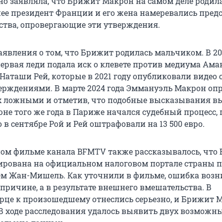
но заявляла, что Брижит Макрон на самом деле родил
ее президент Франции и его жена намеревались пред
ьства, опровергающие эти утверждения.
аявления о том, что Брижит родилась мальчиком. В 20
 первая леди подала иск о клевете против медиума Ам
Наташи Рей, которые в 2021 году опубликовали видео 
рждениями. В марте 2024 года Эммануэль Макрон оп
их ложными и отметив, что подобные высказывания 
июне того же года в Париже начался судебный процесс, 
о в сентябре Рой и Рей оштрафовали на
13 500
евро.
ом фильме канала BFMTV также рассказывалось, что
ирована на официальном налоговом портале страны п
 Жан-Мишель. Как уточнили в фильме, ошибка возн
причине, а в результате внешнего вмешательства. В
рце к произошедшему отнеслись серьезно, и Брижит 
 В ходе расследования удалось выявить двух возможн