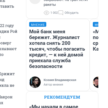
ась
ракеты
ставить
1 002
Обсудить
22 году
МНЕНИЕ
МНЕНИ
Мой банк меня
«Маши
андин Рой
бережет. Журналист
полет
с
хотела снять 200
сравн
роверг
тысяч, чтобы погасить
Казах
вызывают
кредит, — к ней домой
по
приехала служба
безопасности
 Брижит
од
Ксения Владимирская
икла не
Автор мнения
РЕКОМЕНДУЕМ
Макрон
ых
«Мы начали в самое