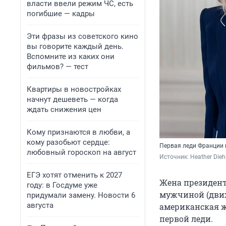
власти ввели режим ЧС, есть
погибшие — кадры
Эти фразы из советского кино
вы говорите каждый день.
Вспомните из каких они
фильмов? — тест
Квартиры в новостройках
начнут дешеветь — когда
ждать снижения цен
Кому признаются в любви, а
кому разобьют сердце:
Первая леди Франции 
любовный гороскоп на август
Источник: 
Heather Dieh
ЕГЭ хотят отменить к 2027
Жена президен
году: в Госдуме уже
мужчиной (движ
придумали замену. Новости 6
августа
американская ж
первой леди.