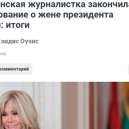
нская журналистка закончил
ование о жене президента
: итоги
Кэндис Оуэнс
498
 комментарий