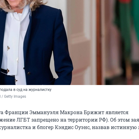
подала в суд на журналистку
l / Getty Images
та Франции Эммануэля Макрона Брижит является
ение ЛГБТ запрещено на территории РФ). Об этом за
урналистка и блогер Кэндис Оуэнс, назвав истинную