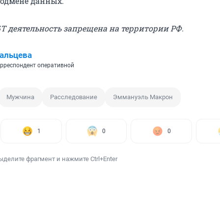
одмене данных.
Т деятельность запрещена на территории РФ.
альцева
рреспондент оперативной
Мужчина
Расследование
Эммануэль Макрон
1
0
0
ыделите фрагмент и нажмите Ctrl+Enter