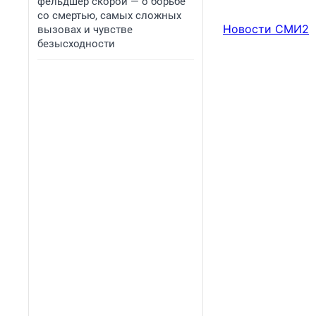
фельдшер скорой — о борьбе
со смертью, самых сложных
Новости СМИ2
вызовах и чувстве
безысходности