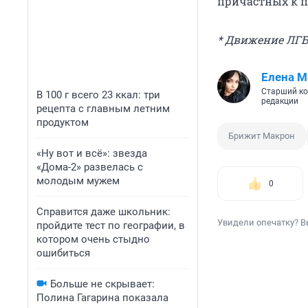
причастных к п
* Движение ЛГБ
Елена М
Старший ко
В 100 г всего 23 ккал: три
редакции
рецепта с главным летним
продуктом
Брижит Макрон
«Ну вот и всё»: звезда
«Дома-2» развелась с
молодым мужем
0
Справится даже школьник:
Увидели опечатку? В
пройдите тест по географии, в
котором очень стыдно
ошибиться
Больше не скрывает:
Полина Гагарина показала