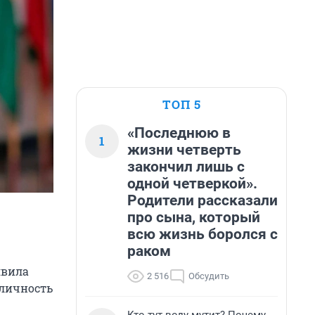
ТОП 5
«Последнюю в
1
жизни четверть
закончил лишь с
одной четверкой».
Родители рассказали
про сына, который
всю жизнь боролся с
раком
явила
2 516
Обсудить
 личность