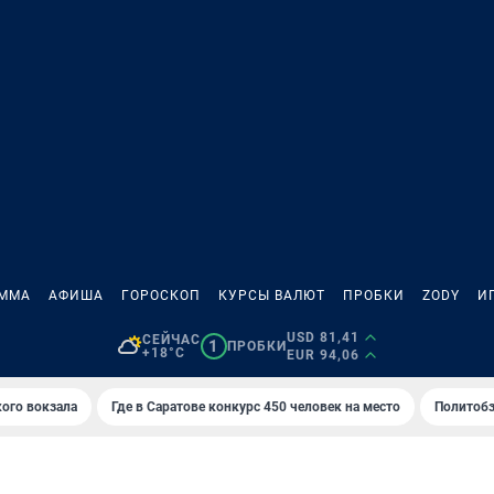
АММА
АФИША
ГОРОСКОП
КУРСЫ ВАЛЮТ
ПРОБКИ
ZODY
И
USD 81,41
СЕЙЧАС
1
ПРОБКИ
+18°C
EUR 94,06
кого вокзала
Где в Саратове конкурс 450 человек на место
Политобз