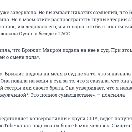
 уже завершено. Не вызывает никаких сомнений, что
на. Не в моем стиле распространять глупые теории з
вопрос, исследовала его, и я говорю: это был школьны
казала Оуэнс в беседе с ТАСС.
ила, что Брижит Макрон подала на нее в суд. При это
ей о смене пола*.
о. Брижит подала на меня в суд не за то, что я назвала 
Она подала на меня в суд за то, что я сказала, что она
 сестры или своего брата. Она утверждает, что я назв
е мужчиной*. Это полное сумасшествие», — пояснила
редставляет консервативные круги США, ведет попул
YouTube-канал подписаны более 6 млн человек. С марта 