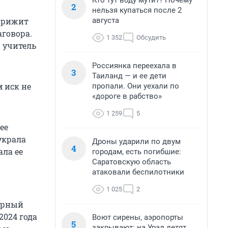
Кто тут воду мутит? Почему
2
нельзя купаться после 2
августа
 Брижит
аговора.
1 352
Обсудить
й учитель
Россиянка переехала в
3
Таиланд — и ее дети
м иск не
пропали. Они уехали по
«дороге в рабство»
1 259
5
ее
 украла
Дроны ударили по двум
4
ала ее
городам, есть погибшие:
Саратовскую область
атаковали беспилотники
1 025
2
ярный
2024 года
Воют сирены, аэропорты
5
закрывают: на Урал летят