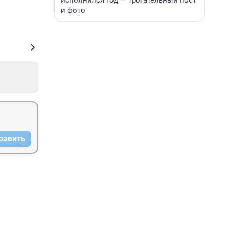
исполнился год — трогательный пост
и фото
равить