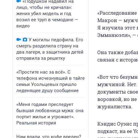
«Подушкой надавил на
лицо, чтобы не кричала»:
«Расследование
жених убил модель и год
возил ее труп в чемодане —
Макрон — мужчи
видео
Я изучила этот 
Эмманюэля», — с
У могилы педофила. Его
смерть разделила страну на
Она также добав
два лагеря, а защитника детей
отправила за решетку
связан с истори
«Простите нас за всё». С
«Вот что безумн
телефона исчезнувшей в тайге
мужчиной. Нет. 
семьи Усольцевых пришло
леденящее душу сообщение
документы своей
воровкой, но н
«Меня годами преследует
журналистка.
бывшая любовница мужа: она
портит жилье и угрожает».
Реальная история
Кэндис Оуэнс п
подкаст, на ее 
Нам врали, что кофе вреден?