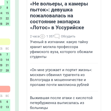
«Не вольеры, а камеры
пыток»: девушка
пожаловалась на
состояние экопарка
«Лотос» в Уссурийске
2 часа
1 357
Обсудить
Ученый в изгнании: какую тайну
хранит могила профессора
уфимского вуза, которого обожали
студенты
«Он мне угрожает и портит жизнь»:
москвич обвинил турагента из
Волгограда в мошенничестве и
пропаже почти миллиона рублей
Выжившая после атаки с кислотой
петербурженка выписалась из
больницы