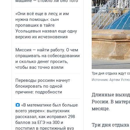
машине — стоило ли оно того
«Они всё еще в лесу, и им
нужна помощь»: сын
пропавших в тайге
Усольцевых назвал еще одну
версию их исчезновения
Миссия — найти работу. О чем
спрашивать на собеседовании
и сколько денег просить,
чтобы вас точно взяли
Три дня отдыха ждут 
Переводы россиян начнут
Источник: 
Артем Устю
блокировать по одной
причине: подробности
Длинные выходн
России. В матер
«В математике был больше
месяце.
всего уверен»: выпускник
рассказал, как исправил 298
баллов за ЕГЭ на 300 и
Три дня отдыха
поступил в престижный вуз