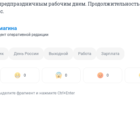
 предпраздничным рабочим днем. Продолжительность 
ас
.
магина
ент оперативной редакции
ик
День России
Выходной
Работа
Зарплата
0
0
0
ыделите фрагмент и нажмите Ctrl+Enter