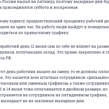
нь России выпал на пятницу, поэтому выходные дни бу
 присоединятся суббота и воскресенье.
вому кодексу, предшествующий празднику рабочий ден
щен на один час. На работу люди выйдут в понедельни
трудиться по привычному графику.
рабочий день 12 июня сам по себе не влияет на разм
дников, получающих оклад. Это прямо закреплено в ст
са РФ.
тот день работник вышел на смену, то ее должны опла
е. Это касается всех штатных сотрудников: сдельщико
очасовым или сменным графиком, а также сотруднико
13 и 14 июня тоже оплачивается в двойном размере, но 
страняется на сотрудников на пятидневном графике,
 выпадают на их законные выходные дни.