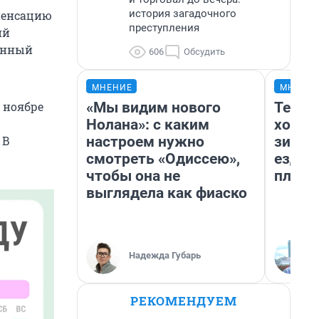
история загадочного
пенсацию
преступления
ий
енный
606
Обсудить
МНЕНИЕ
МНЕНИ
«Мы видим нового
Тепло
 ноябре
Нолана»: с каким
холод
настроем нужно
зимой
 В
смотреть «Одиссею»,
ездит
чтобы она не
плюсы
выглядела как фиаско
Надежда Губарь
РЕКОМЕНДУЕМ