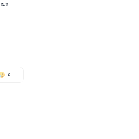
его
0