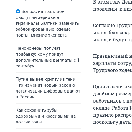
В этом году Де
продлены: к ним
Вопрос на триллион.
Смогут ли зерновые
терминалы Балтики заменить
Согласно Трудо
заблокированные южные
июня, был сокра
порты: мнение эксперта
июня, и будут 
Пенсионеры получат
прибавку: кому придут
Праздничный не
дополнительные выплаты с 1
зарплаты сотру
сентября
Трудового кодек
Путин вывел крипту из тени.
Что изменит новый закон о
Однако если в э
легализации цифровых валют
двойном размер
в России
работников с п
окладе. Работа 
Как сохранить зубы
правило распро
здоровыми и красивыми на
поскольку даты
долгие годы