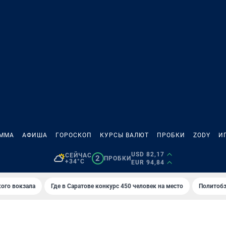
АММА
АФИША
ГОРОСКОП
КУРСЫ ВАЛЮТ
ПРОБКИ
ZODY
И
USD 82,17
СЕЙЧАС
2
ПРОБКИ
+34°C
EUR 94,84
кого вокзала
Где в Саратове конкурс 450 человек на место
Политобз