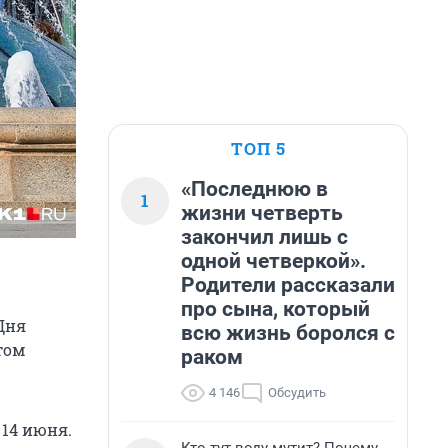
ТОП 5
«Последнюю в
1
жизни четверть
закончил лишь с
одной четверкой».
Родители рассказали
про сына, который
Дня
всю жизнь боролся с
том
раком
4 146
Обсудить
 14 июня.