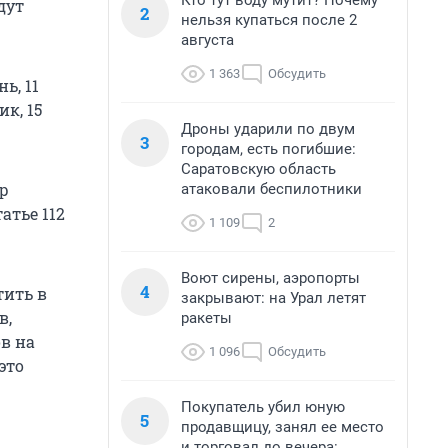
Кто тут воду мутит? Почему
дут
2
нельзя купаться после 2
августа
1 363
Обсудить
ь, 11
к, 15
Дроны ударили по двум
3
городам, есть погибшие:
Саратовскую область
ер
атаковали беспилотники
атье 112
1 109
2
Воют сирены, аэропорты
4
тить в
закрывают: на Урал летят
в,
ракеты
в на
1 096
Обсудить
это
Покупатель убил юную
5
продавщицу, занял ее место
и торговал до вечера: