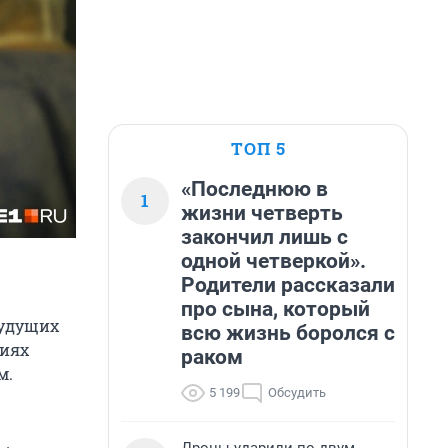
ТОП 5
«Последнюю в
1
жизни четверть
закончил лишь с
одной четверкой».
Родители рассказали
про сына, который
будущих
всю жизнь боролся с
виях
раком
м.
5 199
Обсудить