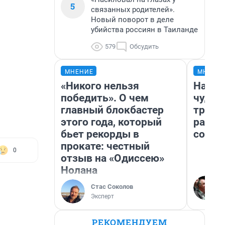
5
связанных родителей».
Новый поворот в деле
убийства россиян в Таиланде
579
Обсудить
МНЕНИЕ
МНЕНИ
«Никого нельзя
Насле
победить». О чем
чудом
главный блокбастер
транс
этого года, который
разне
бьет рекорды в
совет
прокате: честный
0
отзыв на «Одиссею»
Нолана
Стас Соколов
Эксперт
РЕКОМЕНДУЕМ