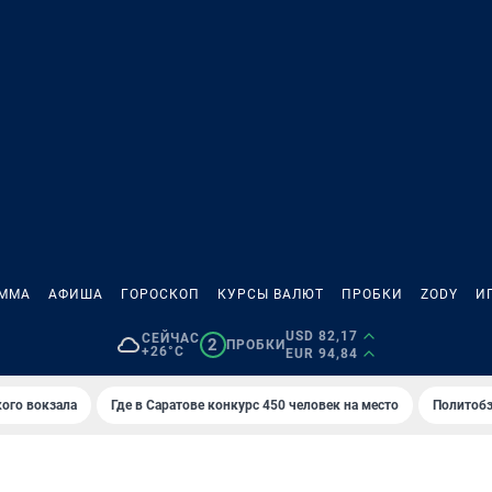
АММА
АФИША
ГОРОСКОП
КУРСЫ ВАЛЮТ
ПРОБКИ
ZODY
И
USD 82,17
СЕЙЧАС
2
ПРОБКИ
+26°C
EUR 94,84
кого вокзала
Где в Саратове конкурс 450 человек на место
Политобз