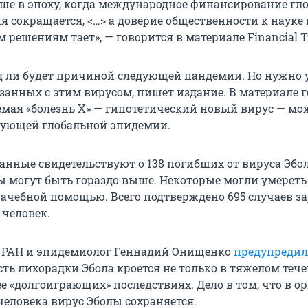
ше в эпоху, когда международное финансирование гл
 сокращается, <…> а доверие общественности к науке 
решениям тает», — говорится в материале Financial T
д ли будет причиной следующей пандемии. Но нужно 
занных с этим вирусом, пишет издание. В материале г
емая «болезнь Х» — гипотетический новый вирус — мо
дующей глобальной эпидемии.
нные свидетельствуют о 138 погибших от вируса Эбол
 могут быть гораздо выше. Некоторые могли умереть 
рачебной помощью. Всего подтверждено 695 случаев з
 человек.
к РАН и эпидемиолог Геннадий Онищенко
предупредил
сть лихорадки Эбола кроется не только в тяжелом теч
 ее «долгоиграющих» последствиях. Дело в том, что в о
человека вирус Эболы сохраняется.