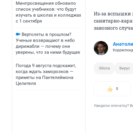
Минпросвещения обновило
список учебников: что будут
Из‑за вспышки 
изучать в школах и колледжах
санитарно‑кара
с 1 сентября
завозного случа
Вертолеты в прошлом?
Ученые возвращают в небо
Анатол
дирижабли — почему они
Корреспонд
уверены, что за ними будущее
Погода 9 августа подскажет,
Эбола
Вирус
когда ждать заморозков —
приметы на Пантелеймона
Целителя
0
Увидели опечатку? В