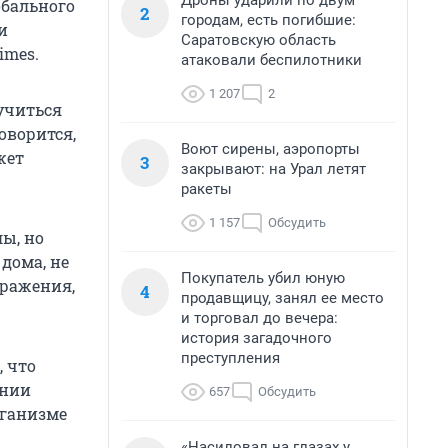
Дроны ударили по двум
обального
2
городам, есть погибшие:
и
Саратовскую область
imes.
атаковали беспилотники
1 207
2
учиться
оворится,
Воют сирены, аэропорты
жет
3
закрывают: на Урал летят
ракеты
1 157
Обсудить
ы, но
дома, не
Покупатель убил юную
аражения,
4
продавщицу, занял ее место
и торговал до вечера:
история загадочного
преступления
, что
ении
657
Обсудить
рганизме
«Насиловал на глазах у