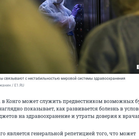
лы связывают с нестабильностью мировой системы здравоохранения
жанин / E1.RU
 в Конго может служить предвестником возможных 
наглядно показывает, как развивается болезнь в усло
жетов на здравоохранение и утраты доверия к врача
го является генеральной репетицией того, что может