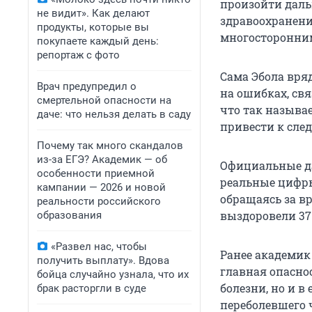
произойти даль
не видит». Как делают
здравоохранения
продукты, которые вы
многосторонним 
покупаете каждый день:
репортаж с фото
Сама Эбола вря
Врач предупредил о
на ошибках, свя
смертельной опасности на
что так называ
даче: что нельзя делать в саду
привести к сле
Почему так много скандалов
из-за ЕГЭ? Академик — об
Официальные да
особенности приемной
реальные цифры
кампании — 2026 и новой
обращаясь за в
реальности российского
выздоровели 37
образования
«Развел нас, чтобы
Ранее академи
получить выплату». Вдова
главная опасно
бойца случайно узнала, что их
болезни, но и в
брак расторгли в суде
переболевшего 