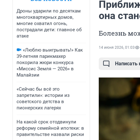
Приближ
Дроны ударили по десяткам
она стан
многоквартирных домов,
многие охватил огонь,
пострадали дети: главное об
Болезнь мо
атаке
14 июня 2026, 01:03
«Люблю выигрывать!» Как
39-летняя парикмахер
покорила жюри конкурса
Написать
«Миссис Земля — 2026» в
Малайзии
«Сейчас бы всё это
запретили»: истории из
советского детства в
пионерских лагерях
На какой срок отодвинули
реформу семейной ипотеки: в
правительстве назвали риски