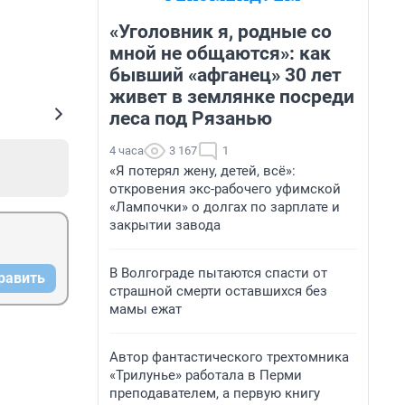
«Уголовник я, родные со
мной не общаются»: как
бывший «афганец» 30 лет
живет в землянке посреди
леса под Рязанью
4 часа
3 167
1
«Я потерял жену, детей, всё»:
откровения экс-рабочего уфимской
«Лампочки» о долгах по зарплате и
закрытии завода
В Волгограде пытаются спасти от
равить
страшной смерти оставшихся без
мамы ежат
Автор фантастического трехтомника
«Трилунье» работала в Перми
преподавателем, а первую книгу