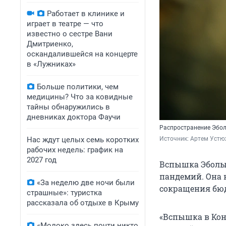
Работает в клинике и
играет в театре — что
известно о сестре Вани
Дмитриенко,
оскандалившейся на концерте
в «Лужниках»
Больше политики, чем
медицины? Что за ковидные
тайны обнаружились в
дневниках доктора Фаучи
Распространение Эбо
Нас ждут целых семь коротких
Источник: 
Артем Устю
рабочих недель: график на
2027 год
Вспышка Эболы
пандемий. Она 
«За неделю две ночи были
сокращения бюд
страшные»: туристка
рассказала об отдыхе в Крыму
«Вспышка в Кон
«Молоко здесь почти никто