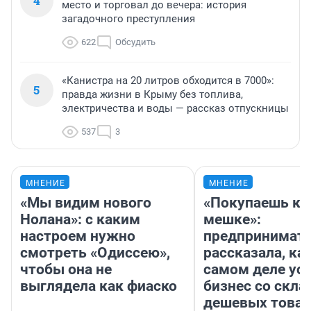
4
место и торговал до вечера: история
загадочного преступления
622
Обсудить
«Канистра на 20 литров обходится в 7000»:
5
правда жизни в Крыму без топлива,
электричества и воды — рассказ отпускницы
537
3
МНЕНИЕ
МНЕНИЕ
«Мы видим нового
«Покупаешь ко
Нолана»: с каким
мешке»:
настроем нужно
предпринимат
смотреть «Одиссею»,
рассказала, как
чтобы она не
самом деле ус
выглядела как фиаско
бизнес со скл
дешевых това