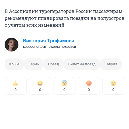
В Ассоциации туроператоров России пассажирам
рекомендуют планировать поездки на полуостров
с учетом этих изменений.
Виктория Трофимова
корреспондент отдела новостей
Крым
Керчь
Поезд
Билет на поезд
Таврия
0
0
0
0
0