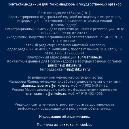
Контактные данные для Роскомнадзора и государственных органов
Сетевое издание «164.ру» (18+).
Зарегистрировано Федеральной службой по надзору в сфере связи,
информационных технологий и массовых коммуникаций
(Роскомнадзор).
Регистрационный номер и дата принятия решения о регистрации: ЭЛ №
ФС 77-84688 от 06.02.2023 г.
Учредитель: Общество с ограниченной ответственностью "ИНТЕРНЕТ
ТЕХНОЛОГИИ"
Главный редактор: Ефремов Анатолий Павлович
Адрес редакции: 454091, г. Челябинск, проспект Ленина, 26А, стр.2, 16
этаж, +7 (351) 7-0000-74
Электронный адрес редакции:
164@shkulev.ru
Контактные данные для Роскомнадзора и государственных органов:
juristchel@shkulev.ru
Техподдержка:
help@shkulev.ru
По вопросам коммерческого сотрудничества:
Жапарова Жанна, менеджер по работе с федеральными клиентами
zhanna.zhaparova@shkulev.ru
, моб. + 7 982 640 34 32
Ревина Мария, директор по работе с федеральными клиентами
mariya.revina@shkulev.ru
, моб. +7 910 402 4056
Редакция сайта не несет ответственности за достоверность
информации, содержащейся в рекламных объявлениях.
Информация об ограничениях
Политика использования cookies