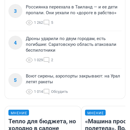
Россиянка переехала в Таиланд — и ее дети
3
пропали. Они уехали по «дороге в рабство»
1 262
5
Дроны ударили по двум городам, есть
4
погибшие: Саратовскую область атаковали
беспилотники
1 029
2
Воют сирены, аэропорты закрывают: на Урал
5
летят ракеты
1 014
Обсудить
МНЕНИЕ
МНЕНИЕ
Тепло для бюджета, но
«Машина прост
холодно в салоне
полетела». Вод