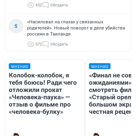
652
Обсудить
«Насиловал на глазах у связанных
5
родителей». Новый поворот в деле убийства
россиян в Таиланде
572
Обсудить
МНЕНИЕ
МНЕНИЕ
Колобок-колобок, я
«Финал не совп
тебя боюсь! Ради чего
ожиданиями»: 
отложили прокат
смотреть фил
«Человека-паука» —
«Старый орел» 
отзыв о фильме про
большом экран
«человека-булку»
честная рецен