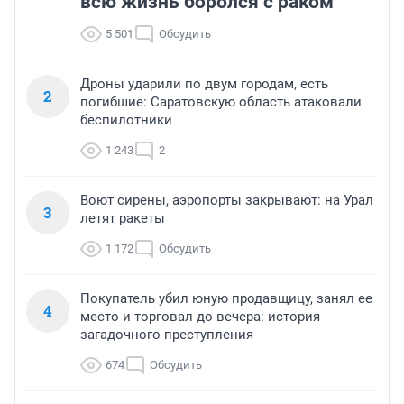
всю жизнь боролся с раком
5 501
Обсудить
Дроны ударили по двум городам, есть
2
погибшие: Саратовскую область атаковали
беспилотники
1 243
2
Воют сирены, аэропорты закрывают: на Урал
3
летят ракеты
1 172
Обсудить
Покупатель убил юную продавщицу, занял ее
4
место и торговал до вечера: история
загадочного преступления
674
Обсудить