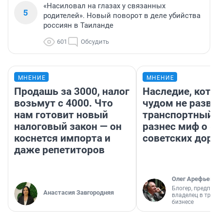
«Насиловал на глазах у связанных
5
родителей». Новый поворот в деле убийства
россиян в Таиланде
601
Обсудить
МНЕНИЕ
МНЕНИЕ
Продашь за 3000, налог
Наследие, кото
возьмут с 4000. Что
чудом не разва
нам готовит новый
транспортный 
налоговый закон — он
разнес миф о 
коснется импорта и
советских доро
даже репетиторов
Олег Арефьев
Блогер, предпри
Анастасия Завгородняя
владелец в тра
бизнесе