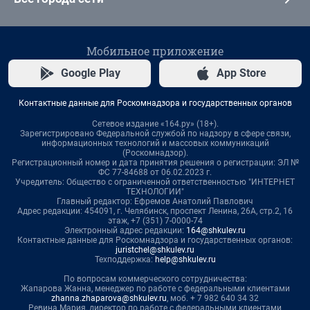
Мобильное приложение
Google Play
App Store
Контактные данные для Роскомнадзора и государственных органов
Сетевое издание «164.ру» (18+).
Зарегистрировано Федеральной службой по надзору в сфере связи,
информационных технологий и массовых коммуникаций
(Роскомнадзор).
Регистрационный номер и дата принятия решения о регистрации: ЭЛ №
ФС 77-84688 от 06.02.2023 г.
Учредитель: Общество с ограниченной ответственностью "ИНТЕРНЕТ
ТЕХНОЛОГИИ"
Главный редактор: Ефремов Анатолий Павлович
Адрес редакции: 454091, г. Челябинск, проспект Ленина, 26А, стр.2, 16
этаж, +7 (351) 7-0000-74
Электронный адрес редакции:
164@shkulev.ru
Контактные данные для Роскомнадзора и государственных органов:
juristchel@shkulev.ru
Техподдержка:
help@shkulev.ru
По вопросам коммерческого сотрудничества:
Жапарова Жанна, менеджер по работе с федеральными клиентами
zhanna.zhaparova@shkulev.ru
, моб. + 7 982 640 34 32
Ревина Мария, директор по работе с федеральными клиентами