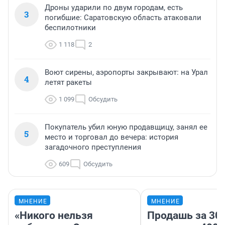
Дроны ударили по двум городам, есть
3
погибшие: Саратовскую область атаковали
беспилотники
1 118
2
Воют сирены, аэропорты закрывают: на Урал
4
летят ракеты
1 099
Обсудить
Покупатель убил юную продавщицу, занял ее
5
место и торговал до вечера: история
загадочного преступления
609
Обсудить
МНЕНИЕ
МНЕНИЕ
«Никого нельзя
Продашь за 300