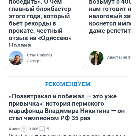
победить». О чем
возьмут с 4000
главный блокбастер
нам готовит н
этого года, который
налоговый зако
бьет рекорды в
коснется импор
прокате: честный
даже репетито
отзыв на «Одиссею»
Нолана
Стас Соколов
Анастасия Зав
Эксперт
РЕКОМЕНДУЕМ
«Позавтракал и побежал — это уже
привычка»: история пермского
марафонца Владимира Никитина — он
стал чемпионом РФ 35 раз
4 часа
3 006
5
Одна банка — три вкуса: рецепт овощного ассорти на