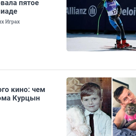
вала пятое
пиаде
их Играх
ого кино: чем
ома Курцын