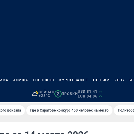
АММА
АФИША
ГОРОСКОП
КУРСЫ ВАЛЮТ
ПРОБКИ
ZODY
И
USD 81,41
СЕЙЧАС
2
ПРОБКИ
+28°C
EUR 94,06
кого вокзала
Где в Саратове конкурс 450 человек на место
Политобз