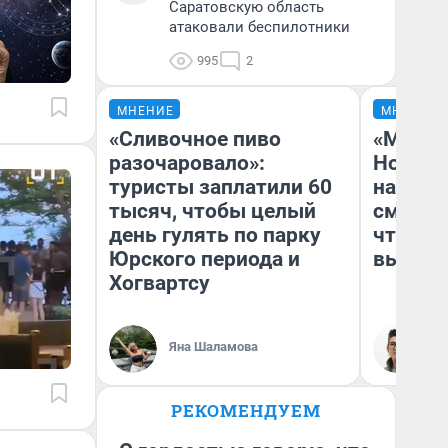
Саратовскую область
атаковали беспилотники
995
2
МНЕНИЕ
МНЕНИЕ
«Сливочное пиво
«Мы ви
разочаровало»:
Нолана
туристы заплатили 60
настро
тысяч, чтобы целый
смотре
день гулять по парку
чтобы 
Юрского периода и
выгляд
Хогвартсу
Яна Шаламова
На
РЕКОМЕНДУЕМ