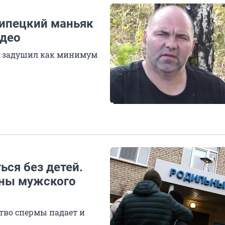
липецкий маньяк
идео
и задушил как минимум
ся без детей.
ины мужского
тво спермы падает и