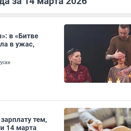
да за 14 марта 2026
: в «Битве
ла в ужас,
уске
зарплату тем,
ти 14 марта