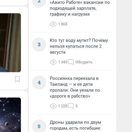
2
«Авито Работе» вакансии по
подходящей зарплате,
графику и нагрузке
1 863
Кто тут воду мутит? Почему
3
нельзя купаться после 2
августа
1 343
Обсудить
Россиянка переехала в
4
Таиланд — и ее дети
пропали. Они уехали по
«дороге в рабство»
1 225
5
Дроны ударили по двум
5
городам, есть погибшие: