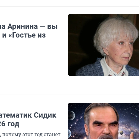
ла Аринина — вы
 и «Гостье из
математик Сидик
26 год
почему этот год станет