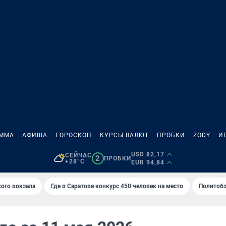
АММА
АФИША
ГОРОСКОП
КУРСЫ ВАЛЮТ
ПРОБКИ
ZODY
И
USD 82,17
СЕЙЧАС
2
ПРОБКИ
+28°C
EUR 94,84
кого вокзала
Где в Саратове конкурс 450 человек на место
Политобз