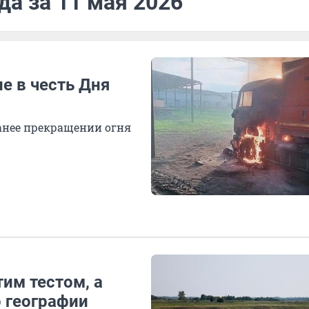
да за 11 мая 2026
е в честь Дня
анее прекращении огня
тим тестом, а
о географии