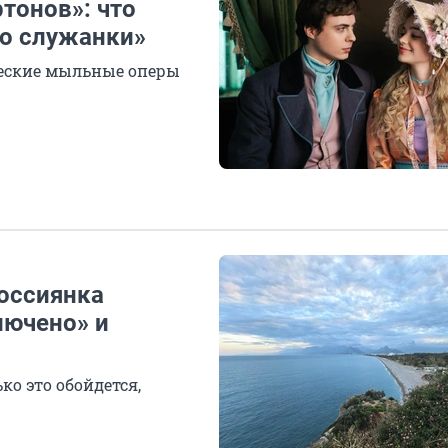
тонов»: что
го служанки»
ческие мыльные оперы
россиянка
лючено» и
ко это обойдется,