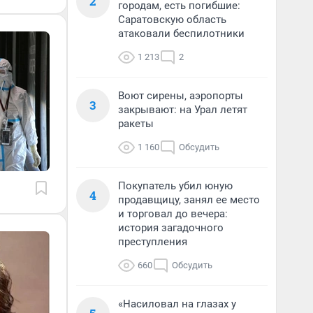
2
городам, есть погибшие:
Саратовскую область
атаковали беспилотники
1 213
2
Воют сирены, аэропорты
3
закрывают: на Урал летят
ракеты
1 160
Обсудить
Покупатель убил юную
4
продавщицу, занял ее место
и торговал до вечера:
история загадочного
преступления
660
Обсудить
«Насиловал на глазах у