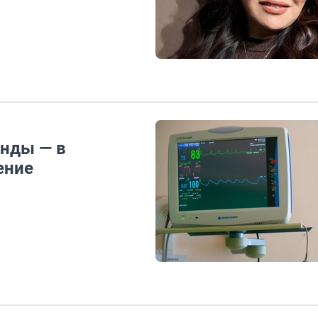
унды — в
ение