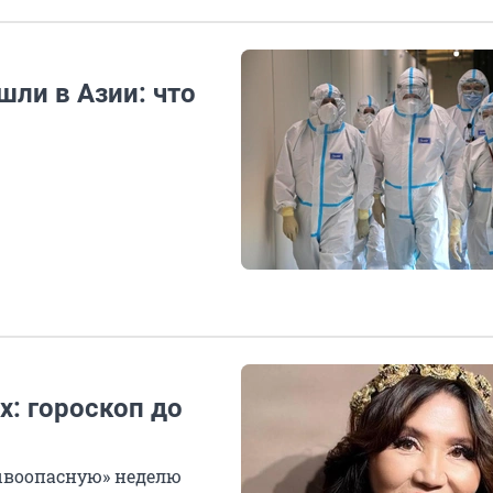
ли в Азии: что
я
: гороскоп до
ывоопасную» неделю