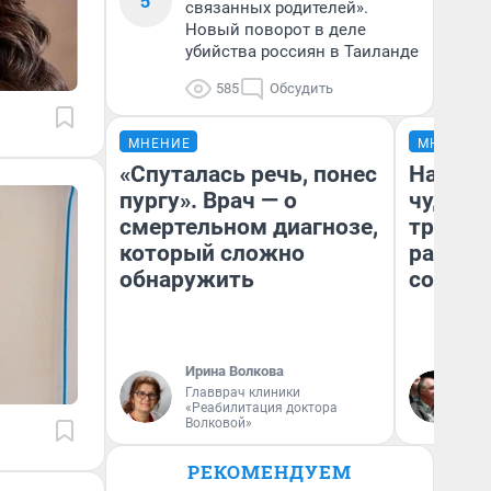
5
связанных родителей».
Новый поворот в деле
убийства россиян в Таиланде
585
Обсудить
МНЕНИЕ
МНЕНИЕ
«Спуталась речь, понес
Наслед
пургу». Врач — о
чудом 
смертельном диагнозе,
трансп
который сложно
разнес
обнаружить
советс
Ирина Волкова
Ол
Главврач клиники
Бл
«Реабилитация доктора
вл
Волковой»
би
РЕКОМЕНДУЕМ