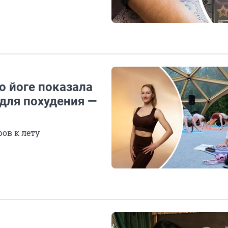
по йоге показала
для похудения —
ов к лету