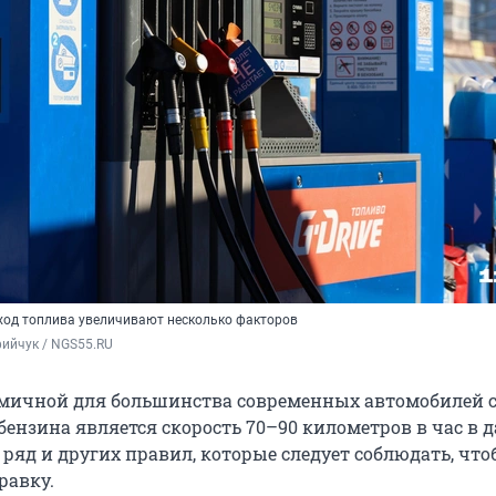
сход топлива увеличивают несколько факторов
ийчук / NGS55.RU
мичной для большинства современных автомобилей с
бензина является скорость 70–90 километров в час в 
ь ряд и других правил, которые следует соблюдать, чт
равку.