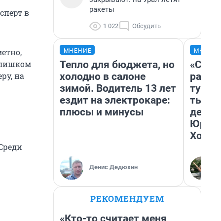
ракеты
сперт в
1 022
Обсудить
метно,
МНЕНИЕ
МНЕНИ
Тепло для бюджета, но
«Слив
 слишком
холодно в салоне
разоч
ру, на
зимой. Водитель 13 лет
турис
ездит на электрокаре:
тысяч
плюсы и минусы
день 
Юрско
Хогва
 Среди
Денис Дедюхин
РЕКОМЕНДУЕМ
«Кто-то считает меня