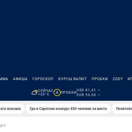
АММА
АФИША
ГОРОСКОП
КУРСЫ ВАЛЮТ
ПРОБКИ
ZODY
И
USD 81,41
СЕЙЧАС
4
ПРОБКИ
+26°C
EUR 94,06
кого вокзала
Где в Саратове конкурс 450 человек на место
Политобз
ОРТ