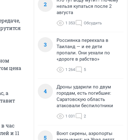
Кто тут воду мутит? Почему
2
нельзя купаться после 2
августа
ередаче,
1 353
Обсудить
крутится
Россиянка переехала в
3
Таиланд — и ее дети
пропали. Они уехали по
«дороге в рабство»
вном
том цена
1 264
5
Дроны ударили по двум
4
с, а
городам, есть погибшие:
Саратовскую область
ставит
атаковали беспилотники
1 031
2
 в час
лей и 11
Воют сирены, аэропорты
5
закрывают: на Урал летят