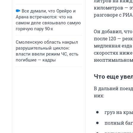
литров на кажд
километров — эт
Все думали, что Орейро и
разговоре с РИА
Арана встречаются: что на
самом деле связывало самую
горячую пару 90-х
Он добавил, что
после 120 — рез
Смоленскую область накрыл
медленная езда 
разрушительный циклон:
скоростях ниже 
власти ввели режим ЧС, есть
неоптимальном
погибшие — кадры
Что еще уве
В дальней поез
них:
груз на кр
полный баг