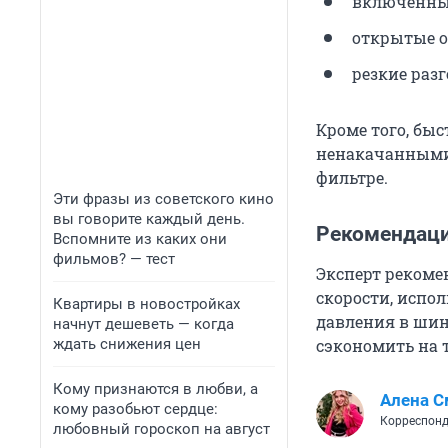
включенны
открытые о
резкие раз
Кроме того, быс
ненакачанными
фильтре.
Эти фразы из советского кино
вы говорите каждый день.
Рекомендаци
Вспомните из каких они
фильмов? — тест
Эксперт рекоме
скорости, испо
Квартиры в новостройках
давления в шин
начнут дешеветь — когда
ждать снижения цен
сэкономить на т
Кому признаются в любви, а
Алена С
кому разобьют сердце:
Корреспонд
любовный гороскоп на август