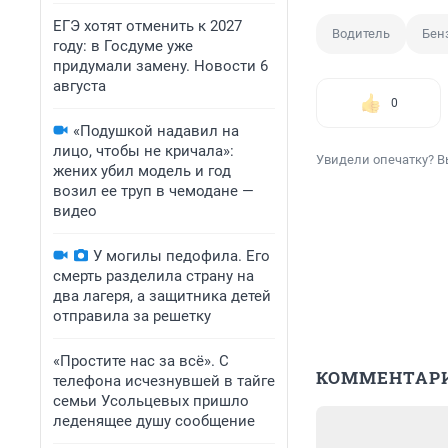
ЕГЭ хотят отменить к 2027
Водитель
Бен
году: в Госдуме уже
придумали замену. Новости 6
августа
0
«Подушкой надавил на
лицо, чтобы не кричала»:
Увидели опечатку? В
жених убил модель и год
возил ее труп в чемодане —
видео
У могилы педофила. Его
смерть разделила страну на
два лагеря, а защитника детей
отправила за решетку
«Простите нас за всё». С
КОММЕНТАР
телефона исчезнувшей в тайге
семьи Усольцевых пришло
леденящее душу сообщение