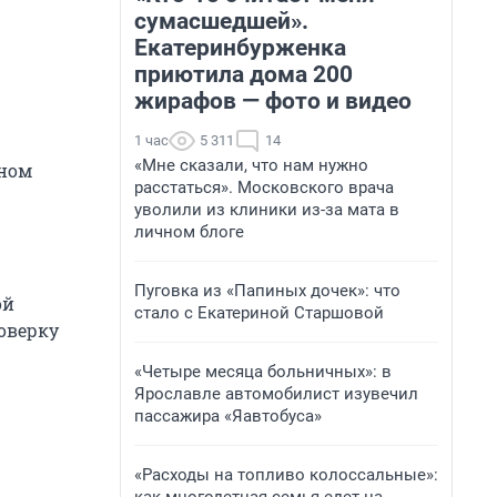
сумасшедшей».
Екатеринбурженка
приютила дома 200
жирафов — фото и видео
1 час
5 311
14
«Мне сказали, что нам нужно
ном
расстаться». Московского врача
уволили из клиники из-за мата в
личном блоге
Пуговка из «Папиных дочек»: что
ой
стало с Екатериной Старшовой
оверку
«Четыре месяца больничных»: в
Ярославле автомобилист изувечил
пассажира «Яавтобуса»
«Расходы на топливо колоссальные»: