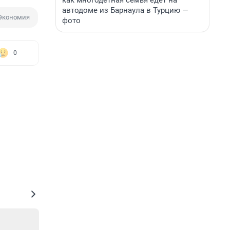
как многодетная семья едет на
автодоме из Барнаула в Турцию —
Экономия
фото
0