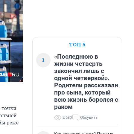
ТОП 5
«Последнюю в
1
жизни четверть
закончил лишь с
одной четверкой».
Родители рассказали
про сына, который
всю жизнь боролся с
раком
 точки
дальней
2 680
Обсудить
обы реже