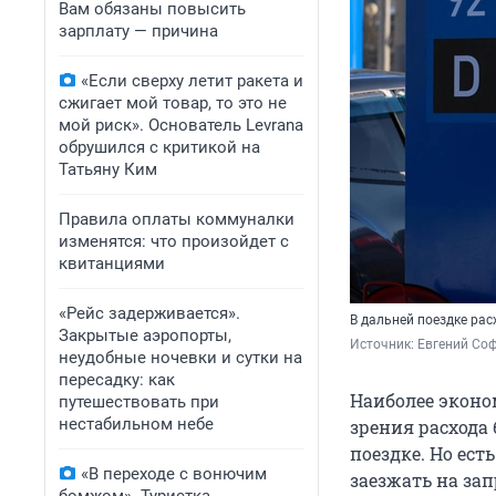
Вам обязаны повысить
зарплату — причина
«Если сверху летит ракета и
сжигает мой товар, то это не
мой риск». Основатель Levrana
обрушился с критикой на
Татьяну Ким
Правила оплаты коммуналки
изменятся: что произойдет с
квитанциями
«Рейс задерживается».
В дальней поездке ра
Закрытые аэропорты,
Источник: 
Евгений Соф
неудобные ночевки и сутки на
пересадку: как
Наиболее эконо
путешествовать при
нестабильном небе
зрения расхода 
поездке. Но ест
«В переходе с вонючим
заезжать на зап