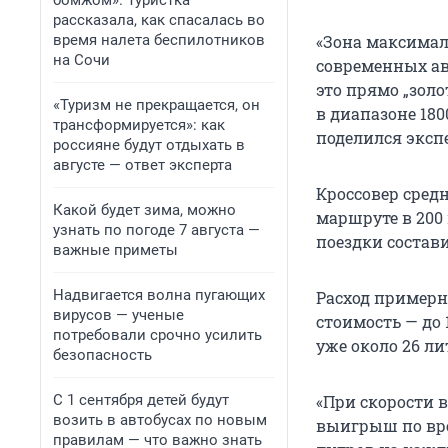
бомжом». Туристка
рассказала, как спасалась во
время налета беспилотников
«Зона максима
на Сочи
современных ав
это прямо „золо
«Туризм не прекращается, он
в диапазоне 180
трансформируется»: как
поделился эксп
россияне будут отдыхать в
августе — ответ эксперта
Кроссовер средн
Какой будет зима, можно
маршруте в 200 
узнать по погоде 7 августа —
поездки состав
важные приметы
Надвигается волна пугающих
Расход примерно
вирусов — ученые
стоимость — до 
потребовали срочно усилить
уже около 26 ли
безопасность
С 1 сентября детей будут
«При скорости в
возить в автобусах по новым
выигрыш по врем
правилам — что важно знать