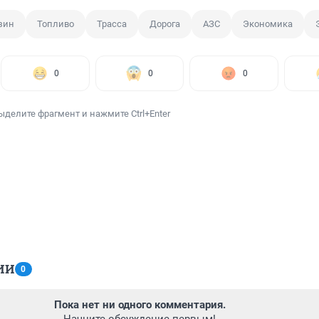
зин
Топливо
Трасса
Дорога
АЗС
Экономика
0
0
0
ыделите фрагмент и нажмите Ctrl+Enter
ИИ
0
Пока нет ни одного комментария.