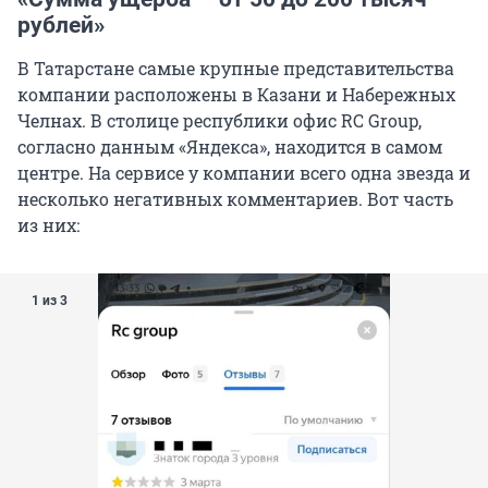
„ЭРСИ ГРУПП“ зарегистрирована в Санкт-
рублей»
Петербурге в 2021 году. Генеральным
директором значится Дмитрий Лазаров, он же
В Татарстане самые крупные представительства
был одним из учредителей, но вышел из
компании расположены в Казани и Набережных
состава владельцев. Сейчас ими числятся
Челнах. В столице республики офис RC Group,
Елена Мищенко, Мария Михайлова и Егор
согласно данным «Яндекса», находится в самом
Патов — на официальном сайте компании они
центре. На сервисе у компании всего одна звезда и
указаны как ее основатели. При этом
несколько негативных комментариев. Вот часть
финансовые результаты неровные: по итогам
из них:
2024 выручка упала на 36%, до 46 млн рублей, а
чистая прибыль составила 27,2 млн. В
компании числится 16 сотрудников, налоговая
1 из 3
задолженность фирмы за 2025 год — 8,9 млн
рублей.