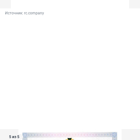
Источник: 
rc.company
5 из 5