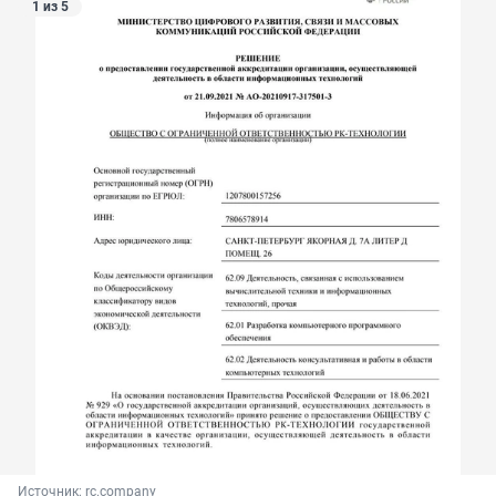
1 из 5
Источник: 
rc.company