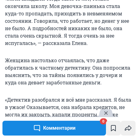
окончила школу. Моя девочка-паинька стала
куда-то пропадать, приходить в невменяемом
состоянии. Говорила, что работает, но денег у нее
не было. А подробностей никаких не было, она
стала очень скрытной. Я тогда очень за нее
испугалась», — рассказала Елена.
Женщина настолько отчаялась, что даже
обратилась к частному детективу. Она попросила
выяснить, что за тайны появились у дочери и
куда она девает заработанные деньги.
«Детектив разобрался и всё мне рассказал. Я была
в ужасе! Оказывается, она набрала кредитов, не
могла их закрыть, капали проценты. В то же
самое время мне начали названивать кредиторы
0
Комментарии
и требовать денег. Я не знала, что с этим всем
делать. Муж у меня человек жесткий, я ему