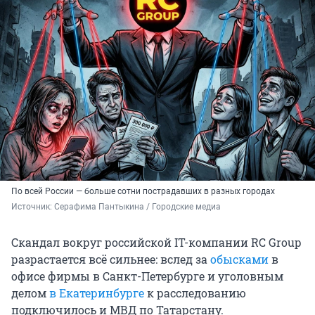
По всей России — больше сотни пострадавших в разных городах
Источник: 
Серафима Пантыкина / Городские медиа 
Скандал вокруг российской IT-компании RC Group
разрастается всё сильнее: вслед за
обысками
в
офисе фирмы в Санкт-Петербурге и уголовным
делом
в Екатеринбурге
к расследованию
подключилось и МВД по Татарстану.