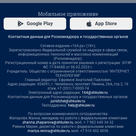
Мобильное приложение
Google Play
App Store
Контактные данные для Роскомнадзора и государственных органов
Сетевое издание «164.ру» (18+).
Зарегистрировано Федеральной службой по надзору в сфере связи,
информационных технологий и массовых коммуникаций
(Роскомнадзор).
Регистрационный номер и дата принятия решения о регистрации: ЭЛ №
ФС 77-84688 от 06.02.2023 г.
Учредитель: Общество с ограниченной ответственностью "ИНТЕРНЕТ
ТЕХНОЛОГИИ"
Главный редактор: Ефремов Анатолий Павлович
Адрес редакции: 454091, г. Челябинск, проспект Ленина, 26А, стр.2, 16
этаж, +7 (351) 7-0000-74
Электронный адрес редакции:
164@shkulev.ru
Контактные данные для Роскомнадзора и государственных органов:
juristchel@shkulev.ru
Техподдержка:
help@shkulev.ru
По вопросам коммерческого сотрудничества:
Жапарова Жанна, менеджер по работе с федеральными клиентами
zhanna.zhaparova@shkulev.ru
, моб. + 7 982 640 34 32
Ревина Мария, директор по работе с федеральными клиентами
mariya.revina@shkulev.ru
, моб. +7 910 402 4056