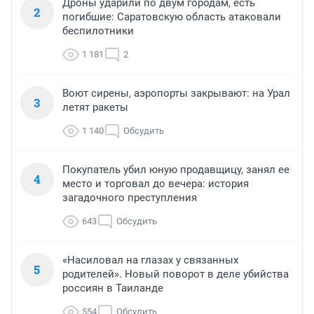
Дроны ударили по двум городам, есть
2
погибшие: Саратовскую область атаковали
беспилотники
1 181
2
Воют сирены, аэропорты закрывают: на Урал
3
летят ракеты
1 140
Обсудить
Покупатель убил юную продавщицу, занял ее
4
место и торговал до вечера: история
загадочного преступления
643
Обсудить
«Насиловал на глазах у связанных
5
родителей». Новый поворот в деле убийства
россиян в Таиланде
554
Обсудить