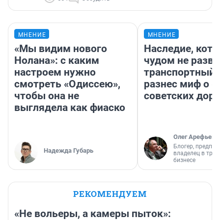
МНЕНИЕ
МНЕНИЕ
«Мы видим нового
Наследие, кото
Нолана»: с каким
чудом не разва
настроем нужно
транспортный 
смотреть «Одиссею»,
разнес миф о 
чтобы она не
советских доро
выглядела как фиаско
Олег Арефьев
Блогер, предпри
Надежда Губарь
владелец в тра
бизнесе
РЕКОМЕНДУЕМ
«Не вольеры, а камеры пыток»: