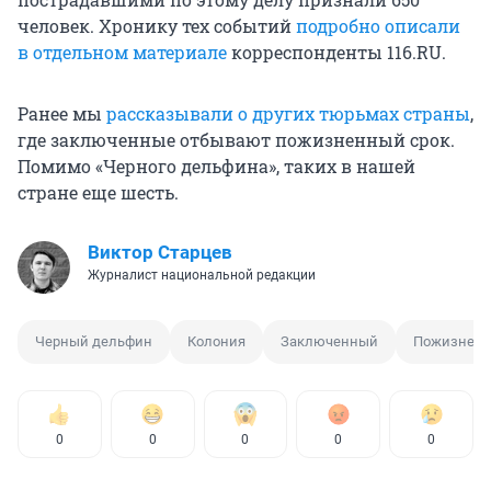
человек. Хронику тех событий
подробно описали
в отдельном материале
корреспонденты 116.RU.
Ранее мы
рассказывали о других тюрьмах страны
,
где заключенные отбывают пожизненный срок.
Помимо «Черного дельфина», таких в нашей
стране еще шесть.
Виктор Старцев
Журналист национальной редакции
Черный дельфин
Колония
Заключенный
Пожизненн
0
0
0
0
0