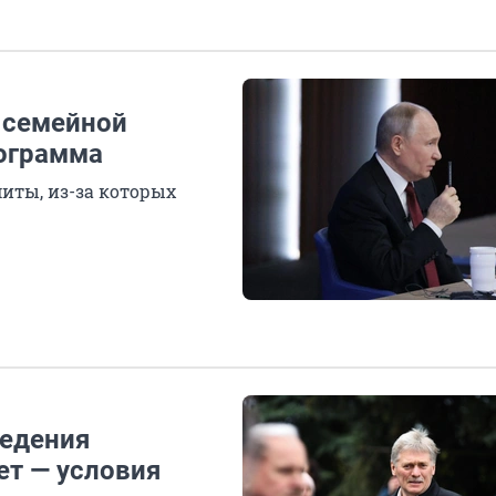
 семейной
рограмма
иты, из-за которых
ведения
ет — условия