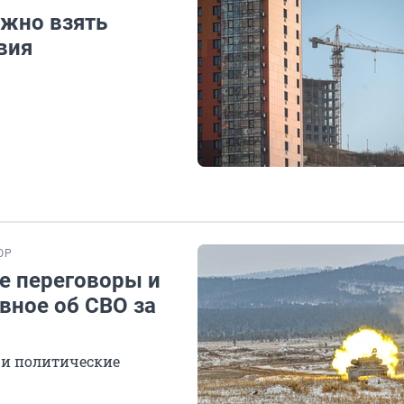
ожно взять
вия
ОР
е переговоры и
вное об СВО за
 и политические