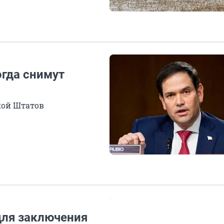
огда снимут
кой Штатов
для заключения