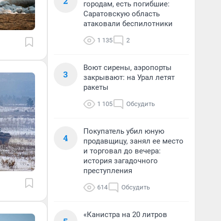
2
городам, есть погибшие:
Саратовскую область
атаковали беспилотники
1 135
2
Воют сирены, аэропорты
3
закрывают: на Урал летят
ракеты
1 105
Обсудить
Покупатель убил юную
4
продавщицу, занял ее место
и торговал до вечера:
история загадочного
преступления
614
Обсудить
«Канистра на 20 литров