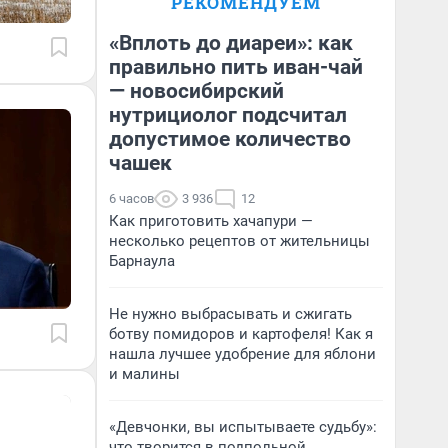
РЕКОМЕНДУЕМ
«Вплоть до диареи»: как
правильно пить иван-чай
— новосибирский
нутрициолог подсчитал
допустимое количество
чашек
6 часов
3 936
12
Как приготовить хачапури —
несколько рецептов от жительницы
Барнаула
Не нужно выбрасывать и сжигать
ботву помидоров и картофеля! Как я
нашла лучшее удобрение для яблони
и малины
«Девчонки, вы испытываете судьбу»:
что творится в подпольной