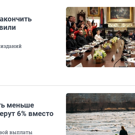
акончить
авили
 изданий
ть меньше
берут 6% вместо
овой выплаты