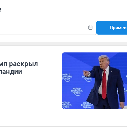
е
Примен
амп раскрыл
нландии