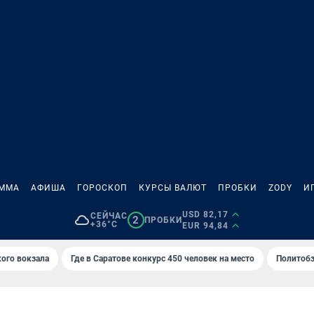
АММА
АФИША
ГОРОСКОП
КУРСЫ ВАЛЮТ
ПРОБКИ
ZODY
И
USD 82,17
СЕЙЧАС
2
ПРОБКИ
+36°C
EUR 94,84
кого вокзала
Где в Саратове конкурс 450 человек на место
Политобз