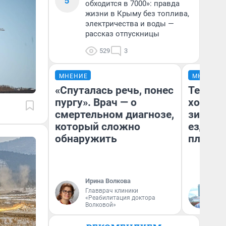
5
обходится в 7000»: правда
жизни в Крыму без топлива,
электричества и воды —
рассказ отпускницы
529
3
МНЕНИЕ
МНЕНИЕ
«Спуталась речь, понес
Тепло 
пургу». Врач — о
холодн
смертельном диагнозе,
зимой.
который сложно
ездит н
обнаружить
плюсы 
Ирина Волкова
Главврач клиники
Д
«Реабилитация доктора
Волковой»