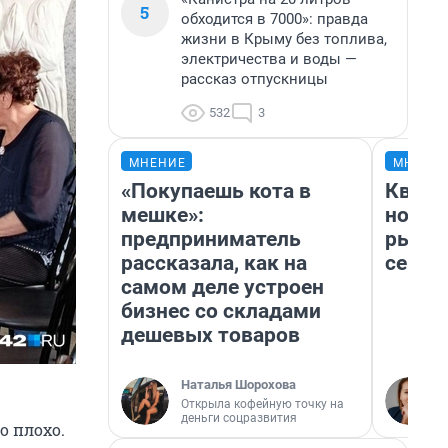
5
обходится в 7000»: правда
жизни в Крыму без топлива,
электричества и воды —
рассказ отпускницы
532
3
МНЕНИЕ
МНЕНИ
«Покупаешь кота в
Кварт
мешке»:
но де
предприниматель
рынок
рассказала, как на
сейча
самом деле устроен
бизнес со складами
дешевых товаров
Наталья Шорохова
Открыла кофейную точку на
деньги соцразвития
о плохо.