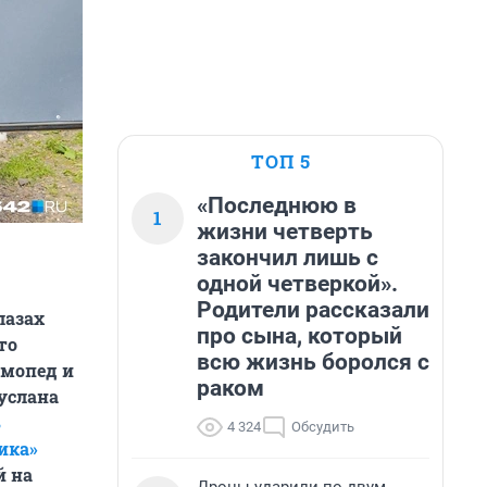
ТОП 5
«Последнюю в
1
жизни четверть
закончил лишь с
одной четверкой».
Родители рассказали
лазах
про сына, который
то
всю жизнь боролся с
 мопед и
раком
услана
ь
4 324
Обсудить
ика»
й на