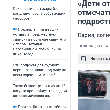
«Дети о
Как спастись от жары без
отмечать
кондиционера: 5 работающих
способов
подрост
Покорила пять вершин,
Парня, поги
оставила предсмертную
записку и послание сыну. Что
с телом Натальи
3 июня 2026, 13:45
Наговициной, погибшей на
пике Победы
Написать
Эти вопросы для будущих
первоклассников под силу не
всем взрослым. А вам?
Такое бывает раз в жизни: 12
августа произойдут три редких
астрономических явления
Прохор Шаляпин влюбился