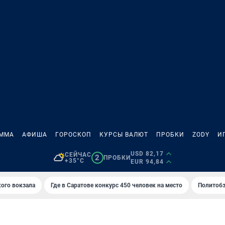
АММА
АФИША
ГОРОСКОП
КУРСЫ ВАЛЮТ
ПРОБКИ
ZODY
И
USD 82,17
СЕЙЧАС
2
ПРОБКИ
+35°C
EUR 94,84
кого вокзала
Где в Саратове конкурс 450 человек на место
Политобз