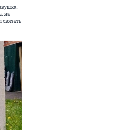
евушка.
ы на
л связать