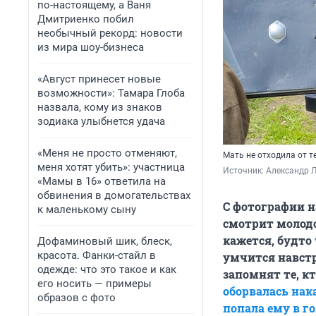
по-настоящему, а Ваня
Дмитриенко побил
необычный рекорд: новости
из мира шоу-бизнеса
«Август принесет новые
возможности»: Тамара Глоба
назвала, кому из знаков
зодиака улыбнется удача
«Меня не просто отменяют,
Мать не отходила от т
меня хотят убить»: участница
Источник: 
Александр Л
«Мамы в 16» ответила на
обвинения в домогательствах
С фотографии н
к маленькому сыну
смотрит молод
кажется, будто
Дофаминовый шик, блеск,
красота. Фанки-стайл в
умчится навстр
одежде: что это такое и как
запомнят те, к
его носить — примеры
оборвалась нак
образов с фото
попала ему в г