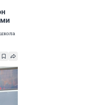
он
ами
 школа