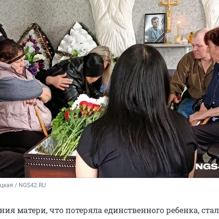
цкая / NGS42.RU
ия матери, что потеряла единственного ребенка, стал