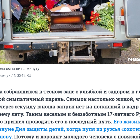
ела сына ни на минуту
евчук / NGS42.RU
а собравшихся в тесном зале с улыбкой и задором в г
ой симпатичный парень. Снимок настолько живой, ч
 через секунду юноша запрыгнет на попавший в кадр
ечу лету. Таким веселым и беззаботным 17-летнего Р
то пришел проводить его в последний путь.
Его жизн
ануне Дня защиты детей, когда пуля из ружья «охотн
олову
. Потому и хоронят молодого человека с повязко