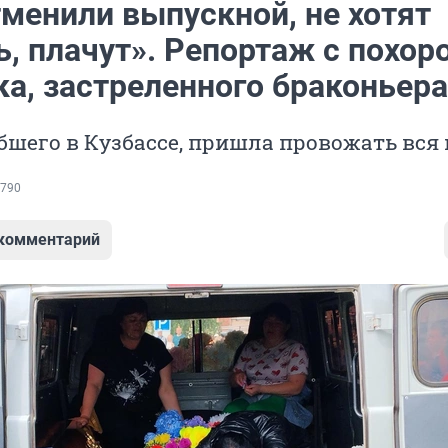
тменили выпускной, не хотят
, плачут». Репортаж с похор
ка, застреленного браконьер
бшего в Кузбассе, пришла провожать вся
790
 комментарий