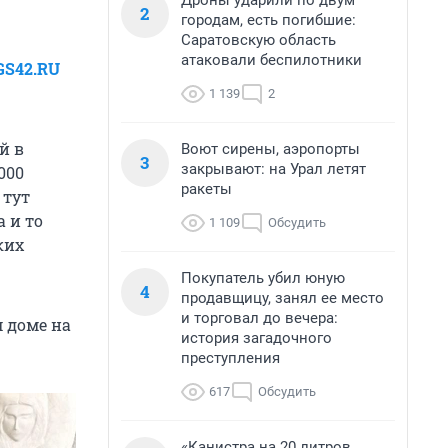
Дроны ударили по двум
2
городам, есть погибшие:
Саратовскую область
атаковали беспилотники
GS42.RU
1 139
2
й в
Воют сирены, аэропорты
3
закрывают: на Урал летят
000
ракеты
 тут
а и то
1 109
Обсудить
ких
Покупатель убил юную
4
продавщицу, занял ее место
и торговал до вечера:
 доме на
история загадочного
преступления
617
Обсудить
«Канистра на 20 литров