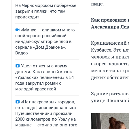
лице.
На Черноморском побережье
закрыли пляжи: что там
происходит
Как проходило 
Александра Лев
«Минус — слишком много
спойлеров»: российский
ниндзя-скульптор снялся в
Крапивинский о
сериале «Дом Дракона».
Кузбассе. Это н
Видео
человек и прак
скорее редкость,
Ушел от жены с двумя
мелочь типа кра
детьми. Как главный качок
диких обстоятел
«Уральских пельменей» в 54
года закрутил роман с
молодой красоткой
Здание ритуаль
улице Школьной,
«Нет некрасивых городов,
есть недофинансированные».
Путешественники проехали
2000 километров по Уралу на
машине — стоило ли оно того