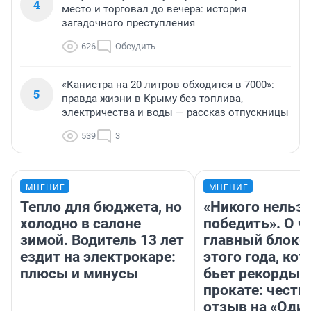
4
место и торговал до вечера: история
загадочного преступления
626
Обсудить
«Канистра на 20 литров обходится в 7000»:
5
правда жизни в Крыму без топлива,
электричества и воды — рассказ отпускницы
539
3
МНЕНИЕ
МНЕНИЕ
Тепло для бюджета, но
«Никого нельз
холодно в салоне
победить». О ч
зимой. Водитель 13 лет
главный блокб
ездит на электрокаре:
этого года, ко
плюсы и минусы
бьет рекорды 
прокате: честн
отзыв на «Оди