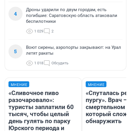
Дроны ударили по двум городам, есть
4
погибшие: Саратовскую область атаковали
беспилотники
1 029
2
Воют сирены, аэропорты закрывают: на Урал
5
летят ракеты
1 018
Обсудить
МНЕНИЕ
МНЕНИЕ
«Сливочное пиво
«Спуталась реч
разочаровало»:
пургу». Врач — 
туристы заплатили 60
смертельном д
тысяч, чтобы целый
который слож
день гулять по парку
обнаружить
Юрского периода и