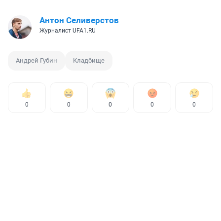
Антон Селиверстов
Журналист UFA1.RU
Андрей Губин
Кладбище
0
0
0
0
0