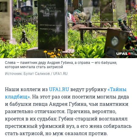
Слева — памятник деду Андрея Губина, а справа — его бабушке,
которая мечтала стать актрисой
Источник: 
Булат Салихов / UFA1.RU
Наши коллеги из
UFA1.RU
ведут рубрику
«Тайны
кладбищ»
. На этот раз они посетили могилы деда
и бабушки певца Андрея Губина, чьи памятники
разительно отличаются. Причина, вероятно,
кроется в их судьбах: Губин-старший возглавлял
престижный уфимский вуз, а его жена собиралась
стать актрисой, но муж оказался против.