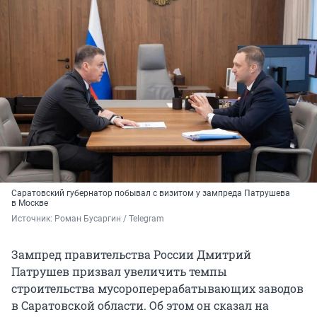
Саратовский губернатор побывал с визитом у зампреда Патрушева
в Москве
Источник: 
Роман Бусаргин / Telegram
Зампред правительства России Дмитрий
Патрушев призвал увеличить темпы
строительства мусороперерабатывающих заводов
в Саратовской области. Об этом он сказал на