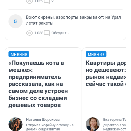
1 052
2
Воют сирены, аэропорты закрывают: на Урал
5
летят ракеты
1 038
Обсудить
МНЕНИЕ
МНЕНИЕ
«Покупаешь кота в
Квартиры дор
мешке»:
но дешевеют: 
предприниматель
рынок недвиж
рассказала, как на
сейчас такой 
самом деле устроен
бизнес со складами
дешевых товаров
Наталья Шорохова
Екатерина Торо
Открыла кофейную точку на
директор агентс
деньги соцразвития
недвижимости