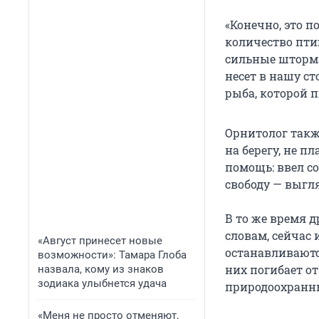
«Конечно, это п
количество пти
сильные шторма
несет в нашу с
рыба, которой 
Орнитолог такж
на берегу, не п
помощь: ввел с
свободу — выгл
В то же время 
словам, сейчас 
«Август принесет новые
останавливаются
возможности»: Тамара Глоба
них погибает о
назвала, кому из знаков
зодиака улыбнется удача
природоохранны
«Меня не просто отменяют,