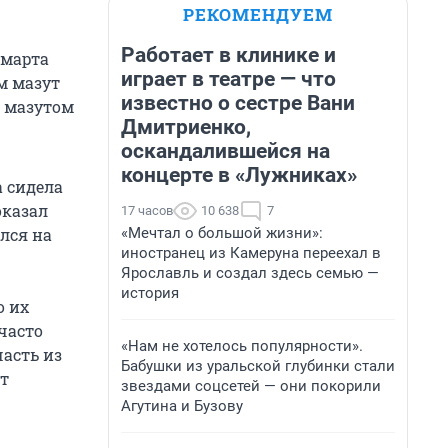
РЕКОМЕНДУЕМ
Работает в клинике и
 марта
играет в театре — что
м мазут
известно о сестре Вани
я мазутом
Дмитриенко,
оскандалившейся на
концерте в «Лужниках»
а сидела
оказал
17 часов
10 638
7
«Мечтал о большой жизни»:
лся на
иностранец из Камеруна переехал в
Ярославль и создал здесь семью —
история
о их
часто
«Нам не хотелось популярности».
часть из
Бабушки из уральской глубинки стали
т
звездами соцсетей — они покорили
Агутина и Бузову