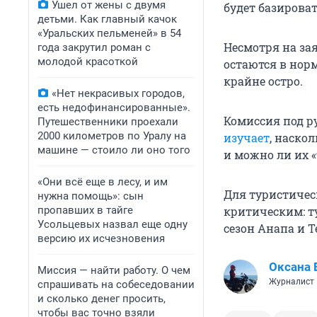
Ушел от жены с двумя
будет базирова
детьми. Как главный качок
«Уральских пельменей» в 54
Несмотря на зая
года закрутил роман с
молодой красоткой
остаются в норм
крайне остро.
«Нет некрасивых городов,
есть недофинансированные».
Комиссия под р
Путешественники проехали
2000 километров по Уралу на
изучает
, наско
машине — стоило ли оно того
и можно ли их 
«Они всё еще в лесу, и им
Для туристичес
нужна помощь»: сын
пропавших в тайге
критическим: т
Усольцевых назвал еще одну
сезон Анапа и 
версию их исчезновения
Оксана 
Миссия — найти работу. О чем
Журналист
спрашивать на собеседовании
и сколько денег просить,
чтобы вас точно взяли