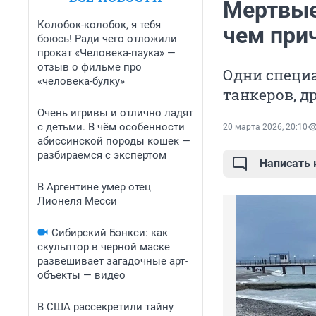
Мертвые
Колобок-колобок, я тебя
чем при
боюсь! Ради чего отложили
прокат «Человека-паука» —
отзыв о фильме про
Одни специ
«человека-булку»
танкеров, д
Очень игривы и отлично ладят
с детьми. В чём особенности
20 марта 2026, 20:10
абиссинской породы кошек —
разбираемся с экспертом
Написать
В Аргентине умер отец
Лионеля Месси
Сибирский Бэнкси: как
скульптор в черной маске
развешивает загадочные арт-
объекты — видео
В США рассекретили тайну