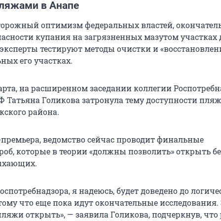
пляжами в Анапе
торожный оптимизм федеральных властей, окончател
пасности купания на загрязненных мазутом участках 
с эксперты тестируют методы очистки и «восстановлен
ьных его участках.
марта, на расширенном заседании коллегии Роспотребн
Ф Татьяна Голикова затронула тему доступности пля
ского района.
-премьера, ведомство сейчас проводит финальные
роб, которые в теории «должны позволить» открыть б
ыхающих.
спотребнадзора, я надеюсь, будет доведено до логиче
тому что еще пока идут окончательные исследования. 
пляжи открыть», — заявила Голикова, подчеркнув, что