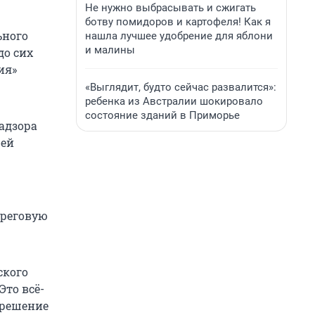
Не нужно выбрасывать и сжигать
ботву помидоров и картофеля! Как я
ьного
нашла лучшее удобрение для яблони
и малины
до сих
ия»
«Выглядит, будто сейчас развалится»:
ребенка из Австралии шокировало
состояние зданий в Приморье
адзора
жей
ереговую
ского
Это всё-
 решение