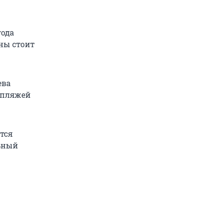
года
оны стоит
ева
 пляжей
тся
льный