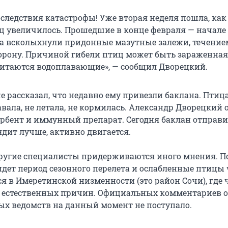
оследствия катастрофы! Уже вторая неделя пошла, как
ц увеличилось. Прошедшие в конце февраля — начале
 всколыхнули придонные мазутные залежи, течение
торону. Причиной гибели птиц может быть зараженна
питаются водоплавающие», — сообщил Дворецкий.
е рассказал, что недавно ему привезли баклана. Птиц
лавала, не летала, не кормилась. Александр Дворецкий 
орбент и иммунный препарат. Сегодня баклан отправи
ядит лучше, активно двигается.
другие специалисты придерживаются иного мнения. П
идет период сезонного перелета и ослабленные птицы 
 в Имеретинской низменности (это район Сочи), где 
т естественных причин. Официальных комментариев о
х ведомств на данный момент не поступало.