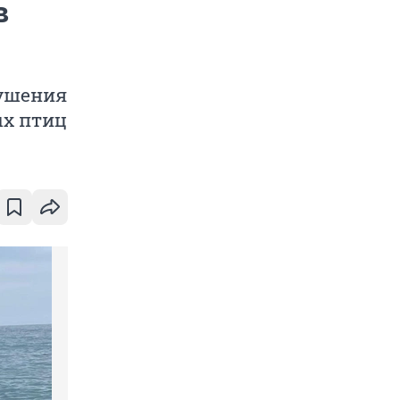
в
рушения
ых птиц