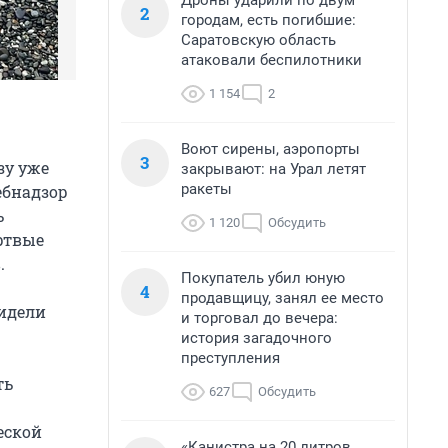
Дроны ударили по двум
2
городам, есть погибшие:
Саратовскую область
атаковали беспилотники
1 154
2
Воют сирены, аэропорты
3
зу уже
закрывают: на Урал летят
ракеты
ебнадзор
ь
1 120
Обсудить
ртвые
.
Покупатель убил юную
4
продавщицу, занял ее место
видели
и торговал до вечера:
история загадочного
преступления
ть
627
Обсудить
еской
«Канистра на 20 литров