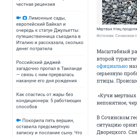
честная рецензия
Лимонные сады,
европейский Байкал и
Мертвых птиц продолж
очередь к статуе Джульетты:
путешественница съездила в
Источник: 
Сочинское г
Италию и рассказала, сколько
денег потратила
Масштабный раз
второй туристич
Российский диджей
официально
наз
загадочно пропал в Таиланде
серьезную проб
— связь с ним прервалась
птицы. Происше
накануне его дня рождения
Как спастись от жары без
«Кучи мертвых 
кондиционера: 5 работающих
непонятное, чер
способов
В Сочинском ге
Покорила пять вершин,
ситуацию орнит
оставила предсмертную
Дворецкого. Сп
записку и послание сыну. Что