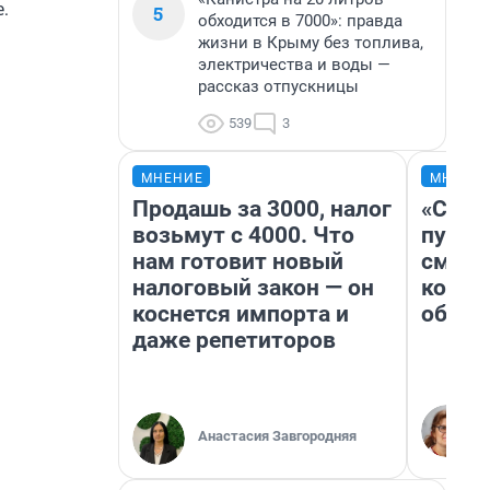
.
5
обходится в 7000»: правда
жизни в Крыму без топлива,
электричества и воды —
рассказ отпускницы
539
3
МНЕНИЕ
МНЕНИ
Продашь за 3000, налог
«Спут
возьмут с 4000. Что
пургу»
нам готовит новый
смерт
налоговый закон — он
котор
коснется импорта и
обнар
даже репетиторов
Анастасия Завгородняя