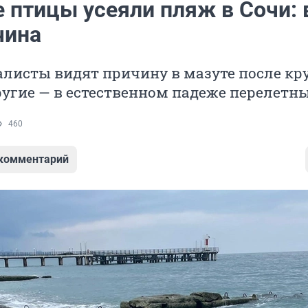
 птицы усеяли пляж в Сочи: 
чина
алисты видят причину в мазуте после к
ругие — в естественном падеже перелетн
460
 комментарий