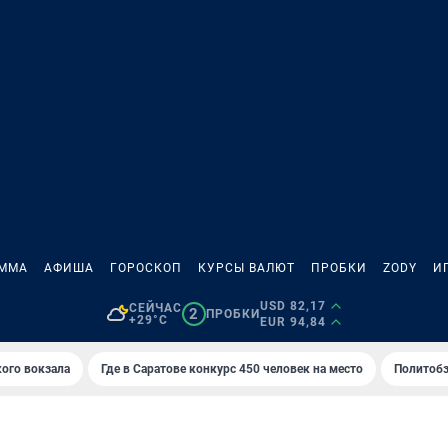
АММА
АФИША
ГОРОСКОП
КУРСЫ ВАЛЮТ
ПРОБКИ
ZODY
И
USD 82,17
СЕЙЧАС
2
ПРОБКИ
+29°C
EUR 94,84
кого вокзала
Где в Саратове конкурс 450 человек на место
Политобз