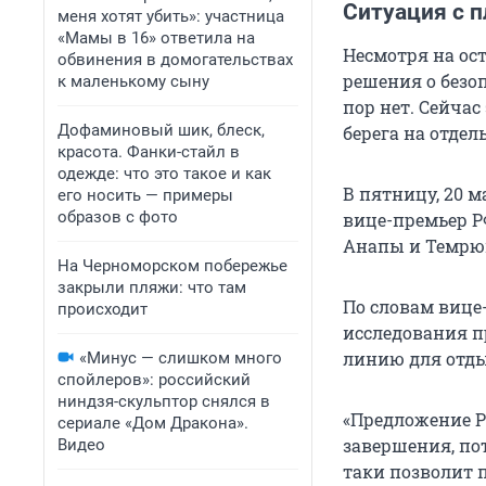
Ситуация с 
меня хотят убить»: участница
«Мамы в 16» ответила на
Несмотря на ос
обвинения в домогательствах
решения о безо
к маленькому сыну
пор нет. Сейча
Дофаминовый шик, блеск,
берега на отдел
красота. Фанки-стайл в
одежде: что это такое и как
В пятницу, 20 
его носить — примеры
образов с фото
вице-премьер Р
Анапы и Темрюк
На Черноморском побережье
закрыли пляжи: что там
По словам вице
происходит
исследования п
линию для отд
«Минус — слишком много
спойлеров»: российский
ниндзя-скульптор снялся в
«Предложение Ро
сериале «Дом Дракона».
завершения, по
Видео
таки позволит 