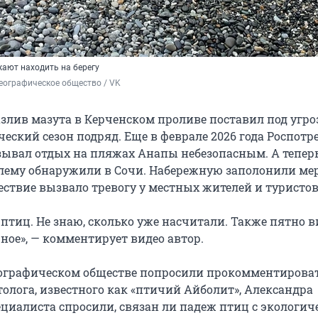
ают находить на берегу
еографическое общество / VK
лив мазута в Керченском проливе поставил под угро
еский сезон подряд. Еще в феврале 2026 года Роспотр
ывал отдых на пляжах Анапы небезопасным. А тепер
лему обнаружили в Сочи. Набережную заполонили ме
ствие вызвало тревогу у местных жителей и туристов
птиц. Не знаю, сколько уже насчитали. Также пятно 
ное», — комментирует видео автор.
ографическом обществе попросили прокомментирова
олога, известного как «птичий Айболит», Александра
ециалиста спросили, связан ли падеж птиц с экологич