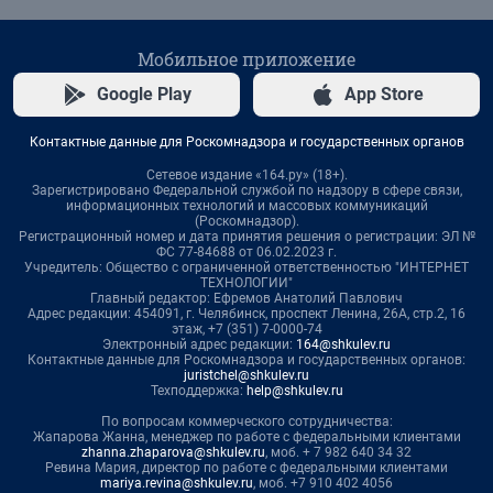
Мобильное приложение
Google Play
App Store
Контактные данные для Роскомнадзора и государственных органов
Сетевое издание «164.ру» (18+).
Зарегистрировано Федеральной службой по надзору в сфере связи,
информационных технологий и массовых коммуникаций
(Роскомнадзор).
Регистрационный номер и дата принятия решения о регистрации: ЭЛ №
ФС 77-84688 от 06.02.2023 г.
Учредитель: Общество с ограниченной ответственностью "ИНТЕРНЕТ
ТЕХНОЛОГИИ"
Главный редактор: Ефремов Анатолий Павлович
Адрес редакции: 454091, г. Челябинск, проспект Ленина, 26А, стр.2, 16
этаж, +7 (351) 7-0000-74
Электронный адрес редакции:
164@shkulev.ru
Контактные данные для Роскомнадзора и государственных органов:
juristchel@shkulev.ru
Техподдержка:
help@shkulev.ru
По вопросам коммерческого сотрудничества:
Жапарова Жанна, менеджер по работе с федеральными клиентами
zhanna.zhaparova@shkulev.ru
, моб. + 7 982 640 34 32
Ревина Мария, директор по работе с федеральными клиентами
mariya.revina@shkulev.ru
, моб. +7 910 402 4056