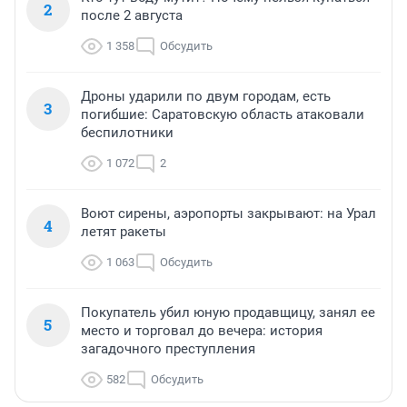
2
после 2 августа
1 358
Обсудить
Дроны ударили по двум городам, есть
3
погибшие: Саратовскую область атаковали
беспилотники
1 072
2
Воют сирены, аэропорты закрывают: на Урал
4
летят ракеты
1 063
Обсудить
Покупатель убил юную продавщицу, занял ее
5
место и торговал до вечера: история
загадочного преступления
582
Обсудить