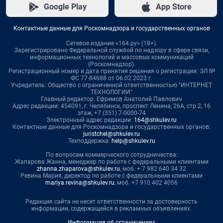
Google Play
App Store
Контактные данные для Роскомнадзора и государственных органов
Сетевое издание «164.ру» (18+).
Зарегистрировано Федеральной службой по надзору в сфере связи,
информационных технологий и массовых коммуникаций
(Роскомнадзор).
Регистрационный номер и дата принятия решения о регистрации: ЭЛ №
ФС 77-84688 от 06.02.2023 г.
Учредитель: Общество с ограниченной ответственностью "ИНТЕРНЕТ
ТЕХНОЛОГИИ"
Главный редактор: Ефремов Анатолий Павлович
Адрес редакции: 454091, г. Челябинск, проспект Ленина, 26А, стр.2, 16
этаж, +7 (351) 7-0000-74
Электронный адрес редакции:
164@shkulev.ru
Контактные данные для Роскомнадзора и государственных органов:
juristchel@shkulev.ru
Техподдержка:
help@shkulev.ru
По вопросам коммерческого сотрудничества:
Жапарова Жанна, менеджер по работе с федеральными клиентами
zhanna.zhaparova@shkulev.ru
, моб. + 7 982 640 34 32
Ревина Мария, директор по работе с федеральными клиентами
mariya.revina@shkulev.ru
, моб. +7 910 402 4056
Редакция сайта не несет ответственности за достоверность
информации, содержащейся в рекламных объявлениях.
Информация об ограничениях