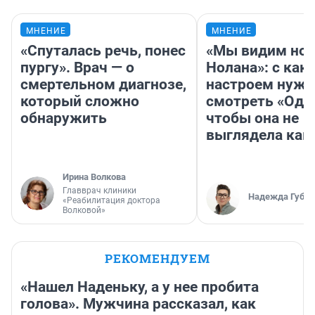
МНЕНИЕ
МНЕНИЕ
«Спуталась речь, понес
«Мы видим нов
пургу». Врач — о
Нолана»: с как
смертельном диагнозе,
настроем нужн
который сложно
смотреть «Оди
обнаружить
чтобы она не
выглядела как
Ирина Волкова
Главврач клиники
Надежда Губар
«Реабилитация доктора
Волковой»
РЕКОМЕНДУЕМ
«Нашел Наденьку, а у нее пробита
голова». Мужчина рассказал, как