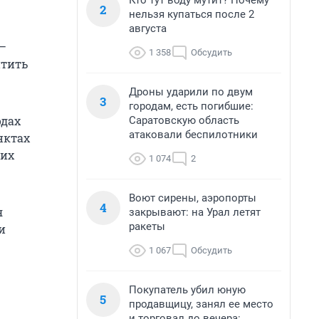
Кто тут воду мутит? Почему
2
нельзя купаться после 2
августа
 —
1 358
Обсудить
итить
Дроны ударили по двум
3
городам, есть погибшие:
одах
Саратовскую область
атаковали беспилотники
нктах
тих
1 074
2
Воют сирены, аэропорты
4
я
закрывают: на Урал летят
ракеты
и
1 067
Обсудить
Покупатель убил юную
5
продавщицу, занял ее место
и торговал до вечера: