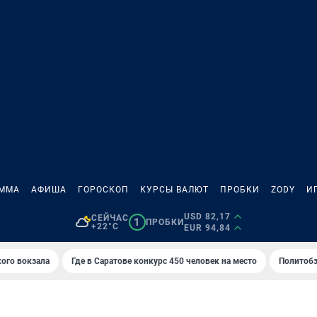
АММА
АФИША
ГОРОСКОП
КУРСЫ ВАЛЮТ
ПРОБКИ
ZODY
И
USD 82,17
СЕЙЧАС
1
ПРОБКИ
+22°C
EUR 94,84
кого вокзала
Где в Саратове конкурс 450 человек на место
Политобз