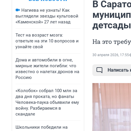
В Сарато
Нагиева не узнать! Как
муницип
выглядели звезды культовой
«Каменской» 27 лет назад
детсады
Тест на возраст мозга:
На это треб
ответьте на эти 10 вопросов и
узнайте свой
30 апреля 2026, 17:55
Дома и автомобили в огне,
мирные жители погибли: что
Написать
известно о налетах дронов на
Россию
«Колобок» собрал 100 млн за
два дня проката, но фанаты
Человека-паука объявили ему
войну. Разбираемся в
скандале
Школьники победили на