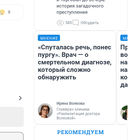
история загадочного
преступления
0
585
Обсудить
МНЕНИЕ
МНЕНИ
«Спуталась речь, понес
Прода
пургу». Врач — о
возьм
смертельном диагнозе,
нам г
который сложно
налог
обнаружить
косне
даже 
Ирина Волкова
Главврач клиники
«Реабилитация доктора
Волковой»
РЕКОМЕНДУЕМ