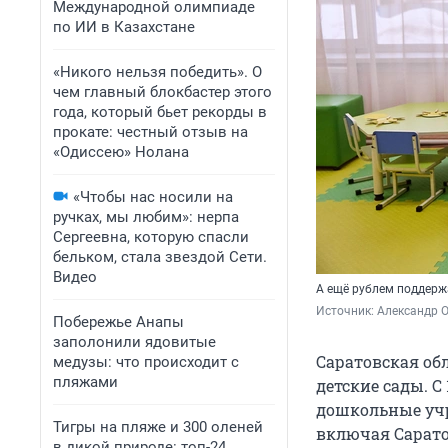
Международной олимпиаде
по ИИ в Казахстане
«Никого нельзя победить». О
чем главный блокбастер этого
года, который бьет рекорды в
прокате: честный отзыв на
«Одиссею» Нолана
«Чтобы нас носили на
ручках, мы любим»: нерпа
Сергеевна, которую спасли
бельком, стала звездой Сети.
Видео
А ещё рублем поддерж
Источник: 
Александр 
Побережье Анапы
заполонили ядовитые
Саратовская об
медузы: что происходит с
пляжами
детские сады. С
дошкольные учр
Тигры на пляже и 300 оленей
включая Саратов
в дикой природе: топ-24