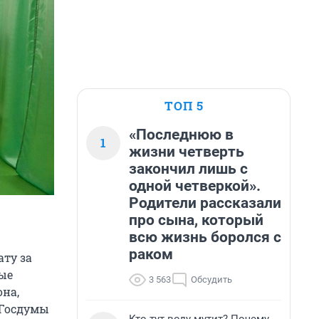
ТОП 5
«Последнюю в
1
жизни четверть
закончил лишь с
одной четверкой».
Родители рассказали
про сына, который
всю жизнь боролся с
раком
ату за
ные
3 563
Обсудить
на,
 Госдумы