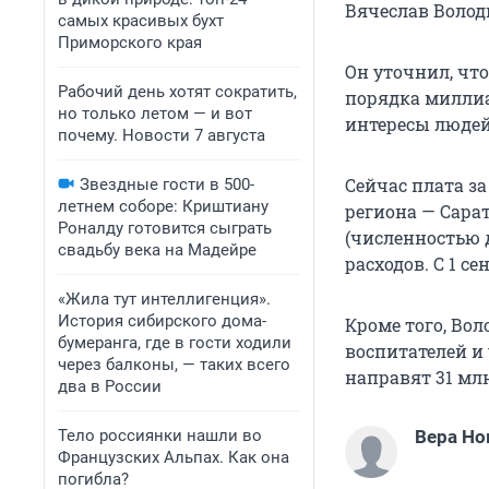
Вячеслав Волод
самых красивых бухт
Приморского края
Он уточнил, чт
Рабочий день хотят сократить,
порядка миллиа
но только летом — и вот
интересы людей»
почему. Новости 7 августа
Сейчас плата за
Звездные гости в 500-
летнем соборе: Криштиану
региона — Сарат
Роналду готовится сыграть
(численностью 
свадьбу века на Мадейре
расходов. С 1 с
«Жила тут интеллигенция».
История сибирского дома-
Кроме того, Во
бумеранга, где в гости ходили
воспитателей и 
через балконы, — таких всего
направят 31 млн
два в России
Тело россиянки нашли во
Вера Но
Французских Альпах. Как она
погибла?