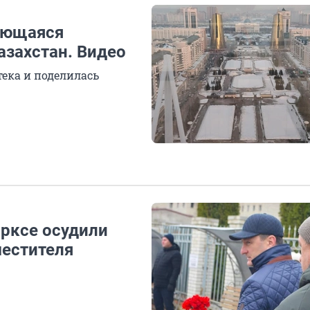
дающаяся
азахстан. Видео
тека и поделилась
арксе осудили
местителя