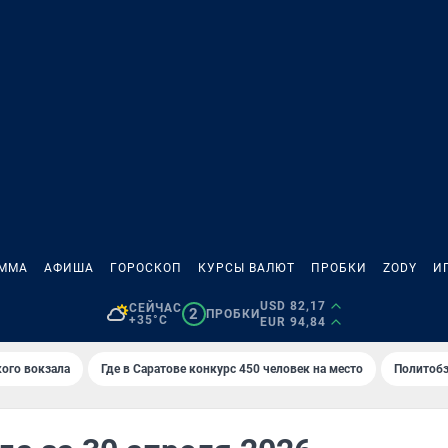
АММА
АФИША
ГОРОСКОП
КУРСЫ ВАЛЮТ
ПРОБКИ
ZODY
И
USD 82,17
СЕЙЧАС
2
ПРОБКИ
+35°C
EUR 94,84
кого вокзала
Где в Саратове конкурс 450 человек на место
Политобз