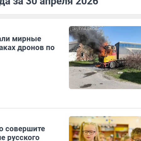
да за 30 апреля 2026
али мирные
таках дронов по
но совершите
е русского