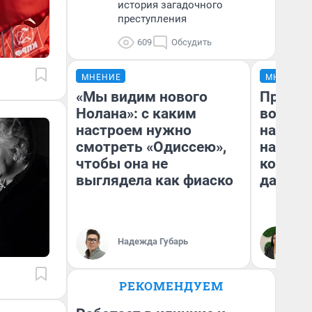
история загадочного
преступления
609
Обсудить
МНЕНИЕ
МНЕНИЕ
«Мы видим нового
Продаш
Нолана»: с каким
возьмут
настроем нужно
нам го
смотреть «Одиссею»,
налого
чтобы она не
коснет
выглядела как фиаско
даже р
Надежда Губарь
Ан
РЕКОМЕНДУЕМ