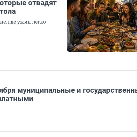
которые отвадят
стола
е, где ужин легко
нтября муниципальные и государствен
сплатными