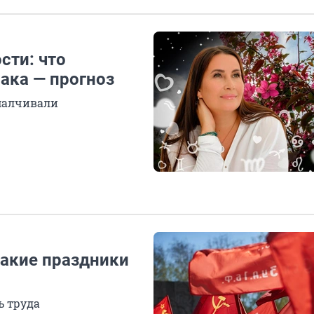
сти: что
ака — прогноз
малчивали
какие праздники
ь труда