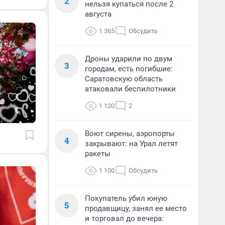
2
нельзя купаться после 2
августа
1 365
Обсудить
Дроны ударили по двум
3
городам, есть погибшие:
Саратовскую область
атаковали беспилотники
1 120
2
Воют сирены, аэропорты
4
закрывают: на Урал летят
ракеты
1 100
Обсудить
Покупатель убил юную
5
продавщицу, занял ее место
и торговал до вечера: