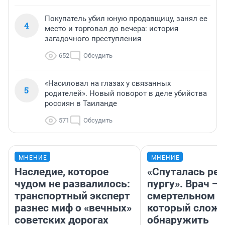
Покупатель убил юную продавщицу, занял ее
4
место и торговал до вечера: история
загадочного преступления
652
Обсудить
«Насиловал на глазах у связанных
5
родителей». Новый поворот в деле убийства
россиян в Таиланде
571
Обсудить
МНЕНИЕ
МНЕНИЕ
Наследие, которое
«Спуталась реч
чудом не развалилось:
пургу». Врач — 
транспортный эксперт
смертельном д
разнес миф о «вечных»
который слож
советских дорогах
обнаружить